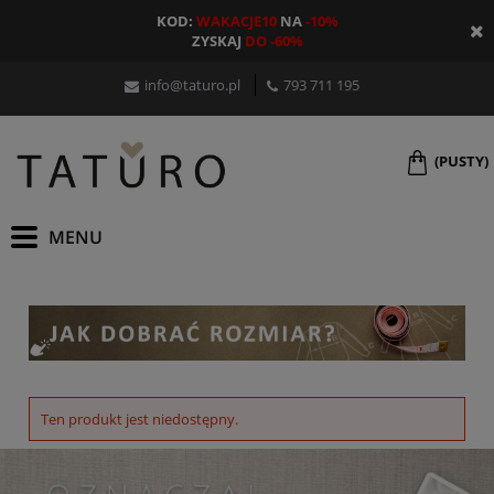
KOD:
WAKACJE10
NA
-10%
ZYSKAJ
DO -60%
info@taturo.pl
793 711 195
(PUSTY)
Ten produkt jest niedostępny.