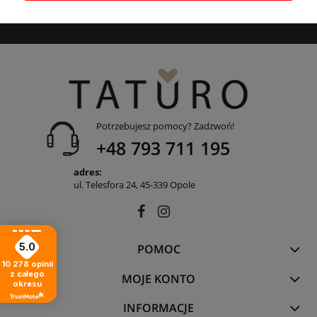
Jemioł, ul. Wiązowa 1, 45-920 Opole. Państwa dane przetwarzane są
przez Administratora w celu wysyłki newslettera.
Potrzebujesz pomocy? Zadzwoń!
+48 793 711 195
adres:
ul. Telesfora 24, 45-339 Opole
5.0
POMOC
10 278
opinii
z całego
MOJE KONTO
okresu
INFORMACJE