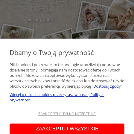
Dbamy o Twoją prywatność
Pliki cookies i pokrewne im technologie umożliwiają poprawne
działanie strony i pomagają nam dostosować ofertę do Twoich
potrzeb. Możesz zaakceptować wykorzystanie przez nas
NEWSLETTER
wszystkich tych plików i przejść do sklepu lub dostosować użycie
plików do swoich preferencji, wybierając opcję
"Dostosuj zgody"
.
Więcej o plikach cookies przeczytasz w naszej Polityce
Podaj swój adres e-mail, jeżeli chcesz otrzymywać informacje o
prywatności.
nowościach i promocjach.
ZAAKCEPTUJ TYLKO NIEZBĘDNE
zapisz się
Administratorem Państwa danych osobowych jest Daniela Jemioł
ZAAKCEPTUJ WSZYSTKIE
prowadząca działalność gospodarczą pod firmą TATURO.PL Daniela