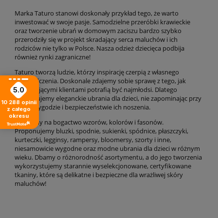
Marka Taturo stanowi doskonały przykład tego, że warto
inwestować w swoje pasje. Samodzielne przeróbki krawieckie
oraz tworzenie ubrań w domowym zaciszu bardzo szybko
przerodziły się w projekt skradający serca maluchów i ich
rodziców nie tylko w Polsce. Nasza odzież dziecięca podbija
również rynki zagraniczne!
Taturo tworzą ludzie, którzy inspirację czerpią z własnego
doświadczenia. Doskonale zdajemy sobie sprawę z tego, jak
wymagającymi klientami potrafią być najmłodsi. Dlatego
5.0
proponujemy eleganckie ubrania dla dzieci, nie zapominając przy
10 288
opinii
tym o wygodzie i bezpieczeństwie ich noszenia.
z całego
okresu
Stawiamy na bogactwo wzorów, kolorów i fasonów.
Proponujemy bluzki, spodnie, sukienki, spódnice, płaszczyki,
kurteczki, legginsy, rampersy, bloomersy, szorty i inne,
niesamowicie wygodne oraz modne ubrania dla dzieci w różnym
wieku. Dbamy o różnorodność asortymentu, a do jego tworzenia
wykorzystujemy starannie wyselekcjonowane, certyfikowane
tkaniny, które są delikatne i bezpieczne dla wrażliwej skóry
maluchów!