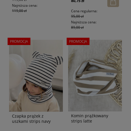
80,75 zł
Najniższa cena:
119,00 zł
Cena regularna:
95,00 zł
Najniższa cena:
89,00 zł
PROMOCJA
PROMOCJA
Komin prążkowany
Czapka prążek z
strips latte
uszkami strips navy