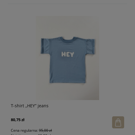
T-shirt ,,HEY” jeans
T-
80,75 zł
75
Cena regularna:
95,00 zł
Ce