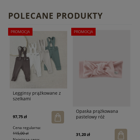
POLECANE PRODUKTY
PROMOCJA
PROMOCJA
Legginsy prążkowane z
szelkami
Opaska prążkowana
pastelowy róż
97,75 zł
Cena regularna:
115,00 zł
31,20 zł
Najniższa cena: