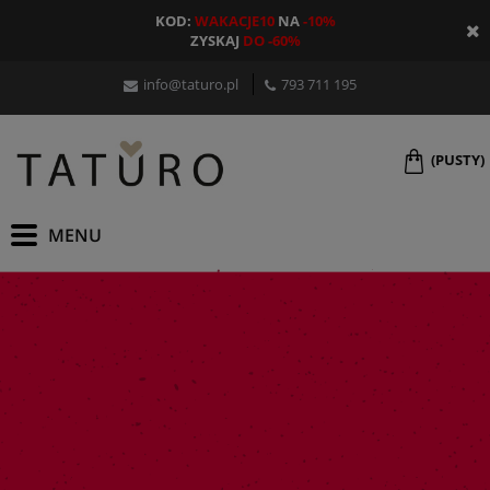
KOD:
WAKACJE10
NA
-10%
ZYSKAJ
DO -60%
info@taturo.pl
793 711 195
(PUSTY)