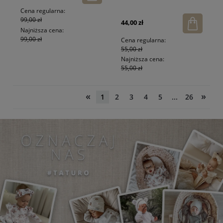
Cena regularna:
99,00 zł
44,00 zł
Najniższa cena:
99,00 zł
Cena regularna:
55,00 zł
Najniższa cena:
55,00 zł
«
»
1
2
3
4
5
...
26