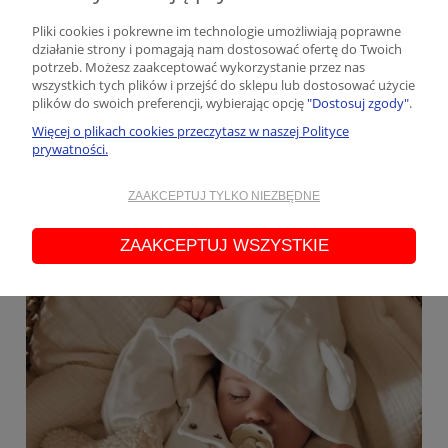
Pliki cookies i pokrewne im technologie umożliwiają poprawne
Komplety dla niemowlaka - jak dobrać stylowe
działanie strony i pomagają nam dostosować ofertę do Twoich
zestawy dla dzieci?
potrzeb. Możesz zaakceptować wykorzystanie przez nas
Dodano:
20-09-2023
w kategorii:
Moda dziecięca
,
kreatywnie
,
wszystkich tych plików i przejść do sklepu lub dostosować użycie
dziecko
,
porady dla rodziców
,
ubrania dla noworodka
autor:
Taturo
plików do swoich preferencji, wybierając opcję
"Dostosuj zgody"
.
Wybierając komplety dla niemowlaka, warto postawić na komfort i
Więcej o plikach cookies przeczytasz w naszej Polityce
funkcjonalność, wybierając miękkie materiały i łatwe do zakładania
prywatności.
ubrania. Wybierając ubrania TATURO, wybierasz takie, które są
wykonane z naturalnych, oddychających tkanin, takich jak bawełna,
ZAAKCEPTUJ TYLKO NIEZBĘDNE
które są delikatne dla skóry maluszka.
czytaj całość »
ZAAKCEPTUJ WSZYSTKIE