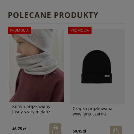
POLECANE PRODUKTY
PROMOCJA
PROMOCJA
Komin prążkowany
Czapka prążkowana
jasny szary melanż
wywijana czarna
46,75 zł
50,15 zł