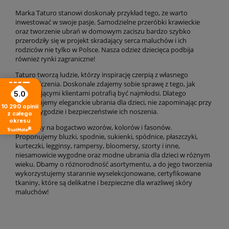
Marka Taturo stanowi doskonały przykład tego, że warto
inwestować w swoje pasje. Samodzielne przeróbki krawieckie
oraz tworzenie ubrań w domowym zaciszu bardzo szybko
przerodziły się w projekt skradający serca maluchów i ich
rodziców nie tylko w Polsce. Nasza odzież dziecięca podbija
również rynki zagraniczne!
Taturo tworzą ludzie, którzy inspirację czerpią z własnego
doświadczenia. Doskonale zdajemy sobie sprawę z tego, jak
wymagającymi klientami potrafią być najmłodsi. Dlatego
5.0
proponujemy eleganckie ubrania dla dzieci, nie zapominając przy
10 290
opinii
tym o wygodzie i bezpieczeństwie ich noszenia.
z całego
okresu
Stawiamy na bogactwo wzorów, kolorów i fasonów.
Proponujemy bluzki, spodnie, sukienki, spódnice, płaszczyki,
kurteczki, legginsy, rampersy, bloomersy, szorty i inne,
niesamowicie wygodne oraz modne ubrania dla dzieci w różnym
wieku. Dbamy o różnorodność asortymentu, a do jego tworzenia
wykorzystujemy starannie wyselekcjonowane, certyfikowane
tkaniny, które są delikatne i bezpieczne dla wrażliwej skóry
maluchów!