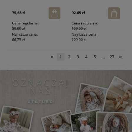
75,65 zł
92,65 zł
Cena regularna:
Cena regularna:
89,00 zł
109,00 zł
Najniższa cena:
Najniższa cena:
66,75 zł
109,00 zł
«
»
1
2
3
4
5
...
27