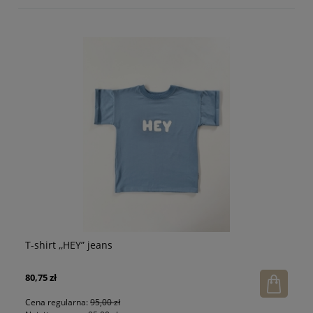
T-shirt ,,HEY” jeans
T-
80,75 zł
75
Cena regularna:
95,00 zł
Ce