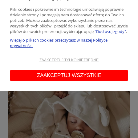
Pliki cookies i pokrewne im technologie umożliwiają poprawne
Komplety dla niemowlaka - jak dobrać stylowe
działanie strony i pomagają nam dostosować ofertę do Twoich
zestawy dla dzieci?
potrzeb. Możesz zaakceptować wykorzystanie przez nas
Dodano:
20-09-2023
w kategorii:
Moda dziecięca
,
kreatywnie
,
wszystkich tych plików i przejść do sklepu lub dostosować użycie
dziecko
,
porady dla rodziców
,
ubrania dla noworodka
autor:
Taturo
plików do swoich preferencji, wybierając opcję
"Dostosuj zgody"
.
Wybierając komplety dla niemowlaka, warto postawić na komfort i
Więcej o plikach cookies przeczytasz w naszej Polityce
prywatności.
funkcjonalność, wybierając miękkie materiały i łatwe do zakładania
ubrania. Wybierając ubrania TATURO, wybierasz takie, które są
wykonane z naturalnych, oddychających tkanin, takich jak bawełna,
ZAAKCEPTUJ TYLKO NIEZBĘDNE
które są delikatne dla skóry maluszka.
czytaj całość »
ZAAKCEPTUJ WSZYSTKIE