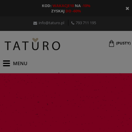
KOD:
WAKACJE10
NA
-10%
ZYSKAJ
DO -60%
info@taturo.pl
793 711 195
(PUSTY)