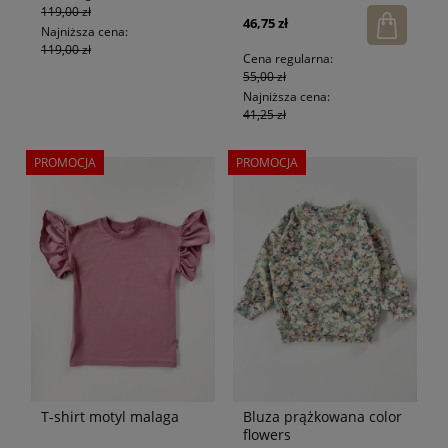
119,00 zł
46,75 zł
Najniższa cena:
119,00 zł
Cena regularna:
55,00 zł
Najniższa cena:
41,25 zł
PROMOCJA
PROMOCJA
T-shirt motyl malaga
Bluza prążkowana color
flowers