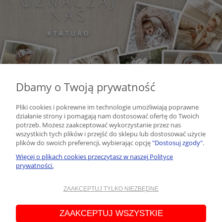
Dbamy o Twoją prywatność
Pliki cookies i pokrewne im technologie umożliwiają poprawne
działanie strony i pomagają nam dostosować ofertę do Twoich
potrzeb. Możesz zaakceptować wykorzystanie przez nas
NEWSLETTER
wszystkich tych plików i przejść do sklepu lub dostosować użycie
plików do swoich preferencji, wybierając opcję
"Dostosuj zgody"
.
Więcej o plikach cookies przeczytasz w naszej Polityce
Podaj swój adres e-mail, jeżeli chcesz otrzymywać informacje o
prywatności.
nowościach i promocjach.
ZAAKCEPTUJ TYLKO NIEZBĘDNE
zapisz się
Administratorem Państwa danych osobowych jest Daniela Jemioł
ZAAKCEPTUJ WSZYSTKIE
prowadząca działalność gospodarczą pod firmą TATURO.PL Daniela