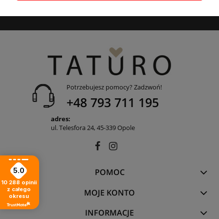
Jemioł, ul. Wiązowa 1, 45-920 Opole. Państwa dane przetwarzane są
przez Administratora w celu wysyłki newslettera.
Potrzebujesz pomocy? Zadzwoń!
+48 793 711 195
adres:
ul. Telesfora 24, 45-339 Opole
5.0
POMOC
10 288
opinii
z całego
MOJE KONTO
okresu
INFORMACJE