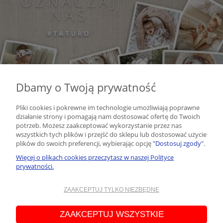
Dbamy o Twoją prywatność
Pliki cookies i pokrewne im technologie umożliwiają poprawne
działanie strony i pomagają nam dostosować ofertę do Twoich
potrzeb. Możesz zaakceptować wykorzystanie przez nas
NEWSLETTER
wszystkich tych plików i przejść do sklepu lub dostosować użycie
plików do swoich preferencji, wybierając opcję
"Dostosuj zgody"
.
Więcej o plikach cookies przeczytasz w naszej Polityce
Podaj swój adres e-mail, jeżeli chcesz otrzymywać informacje o
prywatności.
nowościach i promocjach.
ZAAKCEPTUJ TYLKO NIEZBĘDNE
zapisz się
Administratorem Państwa danych osobowych jest Daniela Jemioł
ZAAKCEPTUJ WSZYSTKIE
prowadząca działalność gospodarczą pod firmą TATURO.PL Daniela