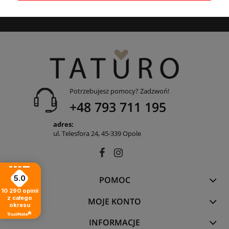
Jemioł, ul. Wiązowa 1, 45-920 Opole. Państwa dane przetwarzane są
przez Administratora w celu wysyłki newslettera.
Potrzebujesz pomocy? Zadzwoń!
+48 793 711 195
adres:
ul. Telesfora 24, 45-339 Opole
5.0
POMOC
10 290
opinii
z całego
MOJE KONTO
okresu
INFORMACJE