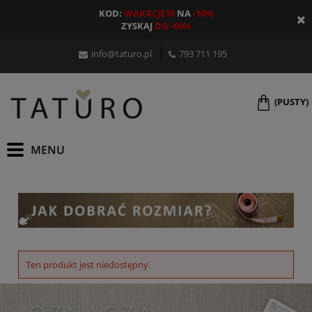
KOD:
WAKACJE10
NA
-10%
ZYSKAJ
DO -60%
info@taturo.pl
793 711 195
(PUSTY)
Ten produkt jest niedostępny.