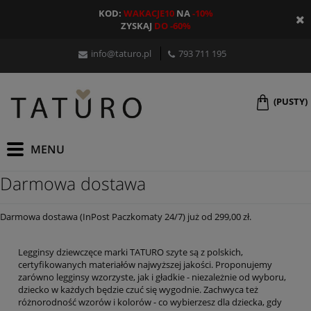
KOD:
WAKACJE10
NA
-10%
ZYSKAJ
DO -60%
info@taturo.pl
793 711 195
(PUSTY)
Darmowa dostawa
Darmowa dostawa (InPost Paczkomaty 24/7) już od 299,00 zł.
Legginsy dziewczęce marki TATURO szyte są z polskich,
certyfikowanych materiałów najwyższej jakości. Proponujemy
zarówno legginsy wzorzyste, jak i gładkie - niezależnie od wyboru,
dziecko w każdych będzie czuć się wygodnie. Zachwyca też
różnorodność wzorów i kolorów - co wybierzesz dla dziecka, gdy