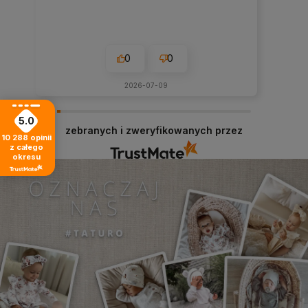
0
0
2026-07-09
5.0
zebranych i zweryfikowanych przez
10 288
opinii
z całego
okresu