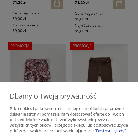
71,20 zł
71,20 zł
Cena regularna:
Cena regularna:
89,00 zł
89,00 zł
Najniższa cena:
Najniższa cena:
89,00 zł
89,00 zł
PROMOCJA
PROMOCJA
Dbamy o Twoją prywatność
Pliki cookies i pokrewne im technologie umożliwiają poprawne
działanie strony i pomagają nam dostosować ofertę do Twoich
potrzeb. Możesz zaakceptować wykorzystanie przez nas
Legginsy prążkowane
Legginsy basic
wszystkich tych plików i przejść do sklepu lub dostosować użycie
berry floral
prążkowane kakao
plików do swoich preferencji, wybierając opcję
"Dostosuj zgody"
.