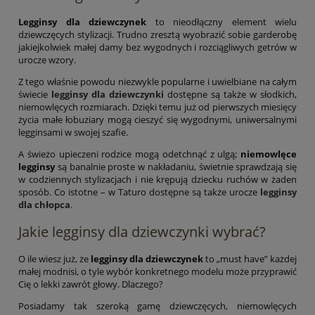
Legginsy dla dziewczynek
to nieodłączny element wielu
dziewczęcych stylizacji. Trudno zresztą wyobrazić sobie garderobę
jakiejkolwiek małej damy bez wygodnych i rozciągliwych getrów w
urocze wzory.
Z tego właśnie powodu niezwykle popularne i uwielbiane na całym
świecie
legginsy dla dziewczynki
dostępne są także w słodkich,
niemowlęcych rozmiarach. Dzięki temu już od pierwszych miesięcy
życia małe łobuziary mogą cieszyć się wygodnymi, uniwersalnymi
legginsami w swojej szafie.
A świeżo upieczeni rodzice mogą odetchnąć z ulgą;
niemowlęce
legginsy
są banalnie proste w nakładaniu, świetnie sprawdzają się
w codziennych stylizacjach i nie krępują dziecku ruchów w żaden
sposób. Co istotne – w Taturo dostępne są także urocze
legginsy
dla chłopca
.
Jakie legginsy dla dziewczynki wybrać?
O ile wiesz już, że
legginsy dla dziewczynek
to „must have” każdej
małej modnisi, o tyle wybór konkretnego modelu może przyprawić
Cię o lekki zawrót głowy. Dlaczego?
Posiadamy tak szeroką gamę dziewczęcych, niemowlęcych