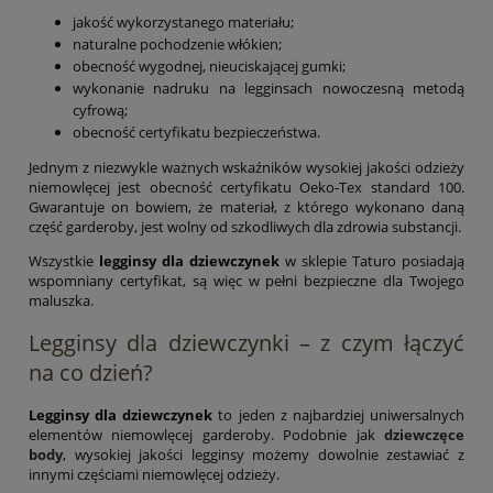
jakość wykorzystanego materiału;
naturalne pochodzenie włókien;
obecność wygodnej, nieuciskającej gumki;
wykonanie nadruku na legginsach nowoczesną metodą
cyfrową;
obecność certyfikatu bezpieczeństwa.
Jednym z niezwykle ważnych wskaźników wysokiej jakości odzieży
niemowlęcej jest obecność certyfikatu Oeko-Tex standard 100.
Gwarantuje on bowiem, że materiał, z którego wykonano daną
część garderoby, jest wolny od szkodliwych dla zdrowia substancji.
Wszystkie
legginsy dla dziewczynek
w sklepie Taturo posiadają
wspomniany certyfikat, są więc w pełni bezpieczne dla Twojego
maluszka.
Legginsy dla dziewczynki – z czym łączyć
na co dzień?
Legginsy dla dziewczynek
to jeden z najbardziej uniwersalnych
elementów niemowlęcej garderoby. Podobnie jak
dziewczęce
body
, wysokiej jakości legginsy możemy dowolnie zestawiać z
innymi częściami niemowlęcej odzieży.