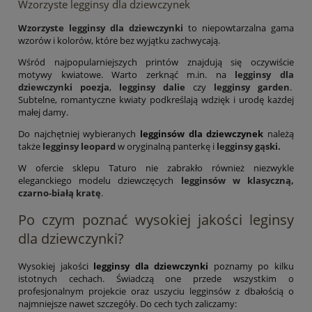
Wzorzyste legginsy dla dziewczynek
Wzorzyste legginsy dla dziewczynki
to niepowtarzalna gama
wzorów i kolorów, które bez wyjątku zachwycają.
Wśród najpopularniejszych printów znajdują się oczywiście
motywy kwiatowe. Warto zerknąć m.in. na
legginsy dla
dziewczynki poezja
,
legginsy dalie
czy
legginsy garden
.
Subtelne, romantyczne kwiaty podkreślają wdzięk i urodę każdej
małej damy.
Do najchętniej wybieranych
legginsów dla dziewczynek
należą
także
legginsy leopard
w oryginalną panterkę i
legginsy gąski.
W ofercie sklepu Taturo nie zabrakło również niezwykle
eleganckiego modelu dziewczęcych
legginsów w klasyczną,
czarno-białą kratę
.
Po czym poznać wysokiej jakości leginsy
dla dziewczynki?
Wysokiej jakości
legginsy dla dziewczynki
poznamy po kilku
istotnych cechach. Świadczą one przede wszystkim o
profesjonalnym projekcie oraz uszyciu legginsów z dbałością o
najmniejsze nawet szczegóły. Do cech tych zaliczamy: