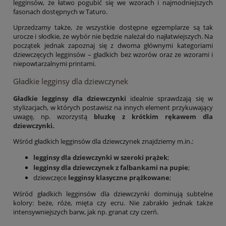
legginsów, że łatwo pogubić się we wzorach i najmodniejszych
fasonach dostępnych w Taturo.
Uprzedzamy także, że wszystkie dostępne egzemplarze są tak
urocze i słodkie, że wybór nie będzie należał do najłatwiejszych. Na
początek jednak zapoznaj się z dwoma głównymi kategoriami
dziewczęcych legginsów – gładkich bez wzorów oraz ze wzorami i
niepowtarzalnymi printami.
Gładkie legginsy dla dziewczynek
Gładkie legginsy dla dziewczynki
idealnie sprawdzają się w
stylizacjach, w których postawisz na innych element przykuwający
uwagę, np. wzorzystą
bluzkę z krótkim rękawem dla
dziewczynki.
Wśród gładkich legginsów dla dziewczynek znajdziemy m.in.:
legginsy dla dziewczynki w szeroki prążek
;
legginsy dla dziewczynek z falbankami na pupie
;
dziewczęce
legginsy klasyczne prążkowane
;
Wśród gładkich legginsów dla dziewczynki dominują subtelne
kolory: beże, róże, mięta czy ecru. Nie zabrakło jednak także
intensywniejszych barw, jak np. granat czy czerń.