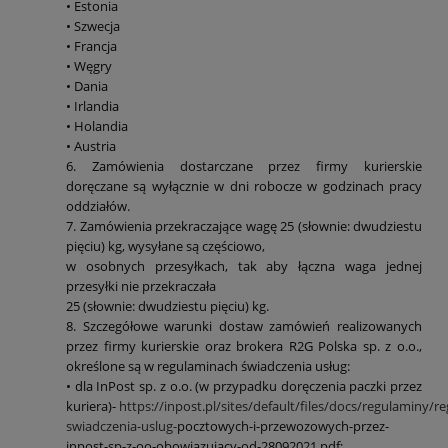
• Estonia
• Szwecja
• Francja
• Węgry
• Dania
• Irlandia
• Holandia
• Austria
6. Zamówienia dostarczane przez firmy kurierskie
doręczane są wyłącznie w dni robocze w godzinach pracy
oddziałów.
7. Zamówienia przekraczające wagę 25 (słownie: dwudziestu
pięciu) kg, wysyłane są częściowo,
w osobnych przesyłkach, tak aby łączna waga jednej
przesyłki nie przekraczała
25 (słownie: dwudziestu pięciu) kg.
8. Szczegółowe warunki dostaw zamówień realizowanych
przez firmy kurierskie oraz brokera R2G Polska sp. z o.o.,
określone są w regulaminach świadczenia usług:
• dla InPost sp. z o.o. (w przypadku doręczenia paczki przez
kuriera)-
https://inpost.pl/sites/default/files/docs/regulaminy/r
swiadczenia-uslug-
pocztowych-i-przewozowych-przez-
inpost-sp-z-oo-obowiazujacy-od-28092021.pdf;