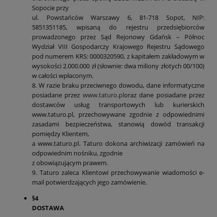
Sopocie przy
ul. Powstańców Warszawy 6, 81-718 Sopot, NIP:
5851351185, wpisaną do rejestru przedsiębiorców
prowadzonego przez Sąd Rejonowy Gdańsk – Północ
Wydział VIII Gospodarczy Krajowego Rejestru Sądowego
pod numerem KRS: 0000320590, z kapitałem zakładowym w
wysokości 2.000.000 zł (słownie: dwa miliony złotych 00/100)
w całości wpłaconym.
8. W razie braku przeciwnego dowodu, dane informatyczne
posiadane przez
www.taturo.pl
oraz dane posiadane przez
dostawców usług transportowych lub kurierskich
www.taturo.pl, przechowywane zgodnie z odpowiednimi
zasadami bezpieczeństwa, stanowią dowód transakcji
pomiędzy Klientem,
a www.taturo.pl. Taturo dokona archiwizacji zamówień na
odpowiednim nośniku, zgodnie
z obowiązującym prawem.
9. Taturo zaleca Klientowi przechowywanie wiadomości e-
mail potwierdzających jego zamówienie.
§4
DOSTAWA