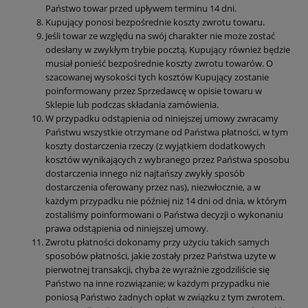
Państwo towar przed upływem terminu 14 dni.
Kupujący ponosi bezpośrednie koszty zwrotu towaru.
Jeśli towar ze względu na swój charakter nie może zostać
odesłany w zwykłym trybie pocztą, Kupujący również będzie
musiał ponieść bezpośrednie koszty zwrotu towarów. O
szacowanej wysokości tych kosztów Kupujący zostanie
poinformowany przez Sprzedawcę w opisie towaru w
Sklepie lub podczas składania zamówienia.
W przypadku odstąpienia od niniejszej umowy zwracamy
Państwu wszystkie otrzymane od Państwa płatności, w tym
koszty dostarczenia rzeczy (z wyjątkiem dodatkowych
kosztów wynikających z wybranego przez Państwa sposobu
dostarczenia innego niż najtańszy zwykły sposób
dostarczenia oferowany przez nas), niezwłocznie, a w
każdym przypadku nie później niż 14 dni od dnia, w którym
zostaliśmy poinformowani o Państwa decyzji o wykonaniu
prawa odstąpienia od niniejszej umowy.
Zwrotu płatności dokonamy przy użyciu takich samych
sposobów płatności, jakie zostały przez Państwa użyte w
pierwotnej transakcji, chyba że wyraźnie zgodziliście się
Państwo na inne rozwiązanie; w każdym przypadku nie
poniosą Państwo żadnych opłat w związku z tym zwrotem.