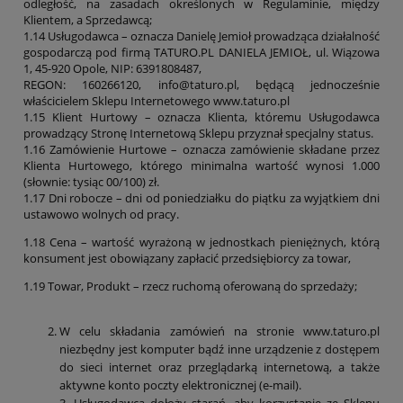
odległość, na zasadach określonych w Regulaminie, między
Klientem, a Sprzedawcą;
1.14 Usługodawca – oznacza Danielę Jemioł prowadząca działalność
gospodarczą pod firmą TATURO.PL DANIELA JEMIOŁ, ul. Wiązowa
1, 45-920 Opole, NIP: 6391808487,
REGON: 160266120, info@taturo.pl, będącą jednocześnie
właścicielem Sklepu Internetowego www.taturo.pl
1.15 Klient Hurtowy – oznacza Klienta, któremu Usługodawca
prowadzący Stronę Internetową Sklepu przyznał specjalny status.
1.16 Zamówienie Hurtowe – oznacza zamówienie składane przez
Klienta Hurtowego, którego minimalna wartość wynosi 1.000
(słownie: tysiąc 00/100) zł.
1.17 Dni robocze – dni od poniedziałku do piątku za wyjątkiem dni
ustawowo wolnych od pracy.
1.18 Cena – wartość wyrażoną w jednostkach pieniężnych, którą
konsument jest obowiązany zapłacić przedsiębiorcy za towar,
1.19 Towar, Produkt – rzecz ruchomą oferowaną do sprzedaży;
W celu składania zamówień na stronie www.taturo.pl
niezbędny jest komputer bądź inne urządzenie z dostępem
do sieci internet oraz przeglądarką internetową, a także
aktywne konto poczty elektronicznej (e-mail).
3. Usługodawca dołoży starań, aby korzystanie ze Sklepu