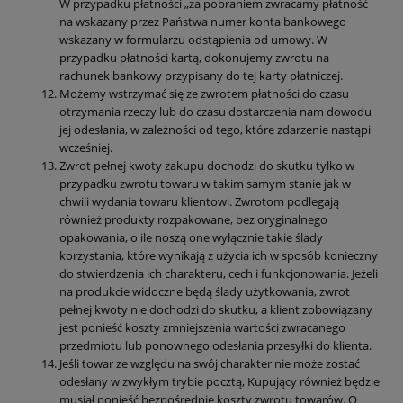
W przypadku płatności „za pobraniem zwracamy płatność
na wskazany przez Państwa numer konta bankowego
wskazany w formularzu odstąpienia od umowy. W
przypadku płatności kartą, dokonujemy zwrotu na
rachunek bankowy przypisany do tej karty płatniczej.
Możemy wstrzymać się ze zwrotem płatności do czasu
otrzymania rzeczy lub do czasu dostarczenia nam dowodu
jej odesłania, w zależności od tego, które zdarzenie nastąpi
wcześniej.
Zwrot pełnej kwoty zakupu dochodzi do skutku tylko w
przypadku zwrotu towaru w takim samym stanie jak w
chwili wydania towaru klientowi. Zwrotom podlegają
również produkty rozpakowane, bez oryginalnego
opakowania, o ile noszą one wyłącznie takie ślady
korzystania, które wynikają z użycia ich w sposób konieczny
do stwierdzenia ich charakteru, cech i funkcjonowania. Jeżeli
na produkcie widoczne będą ślady użytkowania, zwrot
pełnej kwoty nie dochodzi do skutku, a klient zobowiązany
jest ponieść koszty zmniejszenia wartości zwracanego
przedmiotu lub ponownego odesłania przesyłki do klienta.
Jeśli towar ze względu na swój charakter nie może zostać
odesłany w zwykłym trybie pocztą, Kupujący również będzie
musiał ponieść bezpośrednie koszty zwrotu towarów. O