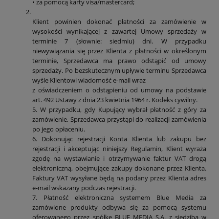
• za pomocą karty visa/mastercard;
Klient powinien dokonać płatności za zamówienie w
wysokości wynikającej z zawartej Umowy sprzedaży w
terminie 7 (słownie: siedmiu) dni. W przypadku
niewywiązania się przez Klienta z płatności w określonym
terminie, Sprzedawca ma prawo odstąpić od umowy
sprzedaży. Po bezskutecznym upływie terminu Sprzedawca
wyśle Klientowi wiadomość e-mail wraz
z oświadczeniem o odstąpieniu od umowy na podstawie
art. 492 Ustawy z dnia 23 kwietnia 1964 r. Kodeks cywilny.
5. W przypadku, gdy Kupujący wybrał płatność z góry za
zamówienie, Sprzedawca przystąpi do realizacji zamówienia
po jego opłaceniu.
6. Dokonując rejestracji Konta Klienta lub zakupu bez
rejestracji i akceptując niniejszy Regulamin, Klient wyraża
zgodę na wystawianie i otrzymywanie faktur VAT drogą
elektroniczną, obejmujące zakupy dokonane przez Klienta.
Faktury VAT wysyłane będą na podany przez Klienta adres
e-mail wskazany podczas rejestracji.
7. Płatność elektroniczna systemem Blue Media za
zamówione produkty odbywa się za pomocą systemu
oferowanego przez spółkę BLUE MEDIA S.A. z siedzibą w