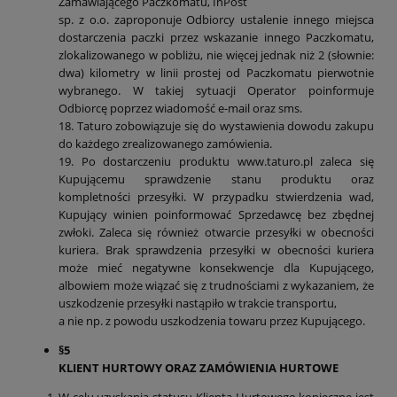
Zamawiającego Paczkomatu, InPost
sp. z o.o. zaproponuje Odbiorcy ustalenie innego miejsca
dostarczenia paczki przez wskazanie innego Paczkomatu,
zlokalizowanego w pobliżu, nie więcej jednak niż 2 (słownie:
dwa) kilometry w linii prostej od Paczkomatu pierwotnie
wybranego. W takiej sytuacji Operator poinformuje
Odbiorcę poprzez wiadomość e-mail oraz sms.
18. Taturo zobowiązuje się do wystawienia dowodu zakupu
do każdego zrealizowanego zamówienia.
19. Po dostarczeniu produktu www.taturo.pl zaleca się
Kupującemu sprawdzenie stanu produktu oraz
kompletności przesyłki. W przypadku stwierdzenia wad,
Kupujący winien poinformować Sprzedawcę bez zbędnej
zwłoki. Zaleca się również otwarcie przesyłki w obecności
kuriera. Brak sprawdzenia przesyłki w obecności kuriera
może mieć negatywne konsekwencje dla Kupującego,
albowiem może wiązać się z trudnościami z wykazaniem, że
uszkodzenie przesyłki nastąpiło w trakcie transportu,
a nie np. z powodu uszkodzenia towaru przez Kupującego.
§5
KLIENT HURTOWY ORAZ ZAMÓWIENIA HURTOWE
W celu uzyskania statusu Klienta Hurtowego konieczne jest