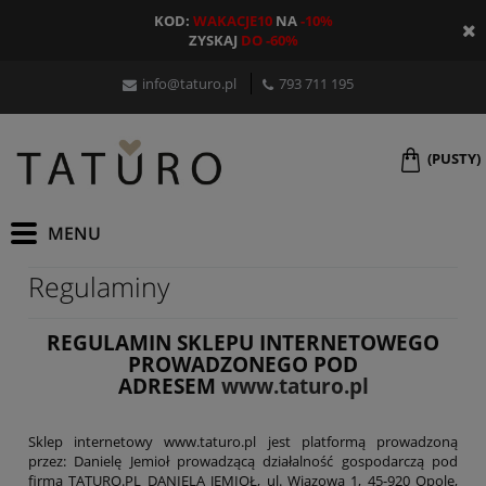
KOD:
WAKACJE10
NA
-10%
ZYSKAJ
DO -60%
info@taturo.pl
793 711 195
(PUSTY)
Regulaminy
REGULAMIN SKLEPU INTERNETOWEGO
PROWADZONEGO POD
ADRESEM
www.taturo.pl
Sklep internetowy www.taturo.pl jest platformą prowadzoną
przez: Danielę Jemioł prowadzącą działalność gospodarczą pod
firmą TATURO.PL DANIELA JEMIOŁ, ul. Wiązowa 1, 45-920 Opole,