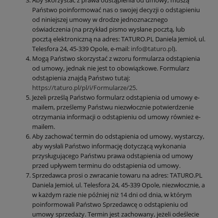
Państwo poinformować nas o swojej decyzji o odstąpieniu
od niniejszej umowy w drodze jednoznacznego
oświadczenia (na przykład pismo wysłane pocztą, lub
pocztą elektroniczną na adres: TATURO.PL Daniela Jemioł, ul.
Telesfora 24, 45-339 Opole, e-mail:
info@taturo.pl
).
Mogą Państwo skorzystać z wzoru formularza odstąpienia
od umowy, jednak nie jest to obowiązkowe. Formularz
odstąpienia znajdą Państwo tutaj:
https://taturo.pl/pl/i/Formularze/25
.
Jeżeli prześlą Państwo formularz odstąpienia od umowy e-
mailem,
prześlemy Państwu niezwłocznie potwierdzenie
otrzymania informacji o odstąpieniu od umowy również e-
mailem.
Aby zachować termin do odstąpienia od umowy, wystarczy,
aby wysłali Państwo informację dotyczącą wykonania
przysługującego Państwu prawa odstąpienia od umowy
przed upływem terminu do odstąpienia od umowy.
Sprzedawca prosi o zwracanie towaru na adres: TATURO.PL
Daniela Jemioł, ul. Telesfora 24, 45-339 Opole, niezwłocznie, a
w każdym razie nie później niż 14 dni od dnia, w którym
poinformowali Państwo Sprzedawcę o odstąpieniu od
umowy sprzedaży. Termin jest zachowany, jeżeli odeślecie