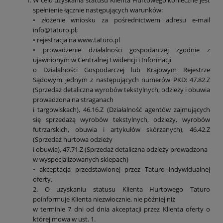
spełnienie łącznie następujących warunków:
• złożenie wniosku za pośrednictwem adresu e-mail
info@taturo.pl;
• rejestracja na www.taturo.pl
• prowadzenie działalności gospodarczej zgodnie z
ujawnionym w Centralnej Ewidencji i Informacji
o Działalności Gospodarczej lub Krajowym Rejestrze
Sądowym jednym z następujących numerów PKD: 47.82.Z
(Sprzedaż detaliczna wyrobów tekstylnych, odzieży i obuwia
prowadzona na straganach
i targowiskach), 46.16.Z (Działalność agentów zajmujących
się sprzedażą wyrobów tekstylnych, odzieży, wyrobów
futrzarskich, obuwia i artykułów skórzanych), 46.42.Z
(Sprzedaż hurtowa odzieży
i obuwia), 47.71.Z (Sprzedaż detaliczna odzieży prowadzona
w wyspecjalizowanych sklepach)
• akceptacja przedstawionej przez Taturo indywidualnej
oferty.
2. O uzyskaniu statusu Klienta Hurtowego Taturo
poinformuje Klienta niezwłocznie, nie później niż
w terminie 7 dni od dnia akceptacji przez Klienta oferty o
której mowa w ust. 1.