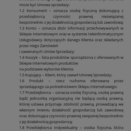
może być Umowa sprzedaży;
1.2 Konsument – oznacza osobę fizyczną dokonującą z
przedsiębiorcą czynności prawnej niezwiązanej
bezpośrednio z jej działalnością gospodarczą lub zawodową;
1.3 Konto – oznacza zbiór informacji przechowywanych w
Sklepie Internetowym oraz w systemie teleinformatycznym
Usługodawcy dotyczących danego Klienta oraz składanych
przez niego Zamówień
i zawieranych Umów Sprzedaży;
1.4 Koszyk – lista produktów sporządzona z oferowanych w
Sklepie Internetowym produktów
na podstawie wyborów Klienta;
1.5 Kupujący – Klient, który zawarł Umowę Sprzedaży;
1.6 Produkt – rzecz ruchoma oferowana przez
sprzedającego za pośrednictwem Sklepu Internetowego;
1.7 Przedsiębiorca – oznacza osobę fizyczną, osobę prawną
bądź jednostkę organizacyjną nie będącą osobą prawną,
której ustawa przyznaje zdolność prawną, prowadzącą we
własnym imieniu działalność gospodarczą lub zawodową
oraz dokonująca czynności prawnej związanej bezpośrednio
z jej działalnością gospodarczą;
1.8 Przedsiębiorca Indywidualny – osoba fizyczna, która