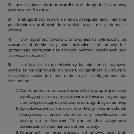
2) przedsiębiorca nie doprowadził towaru do zgodności z umową
zgodnie z ust. § 9 ust 4,5,
3) brak zgodności towaru z umową występuje nadal, mimo że
przedsiębiorca próbował doprowadzić towar do zgodności z
umową;
4) brak zgodności towaru z umową jest na tyle istotny, że
uzasadnia obniżenie ceny albo odstąpienie od umowy bez
uprzedniego skorzystania ze środków ochrony określonych jako
„pierwsze roszczenie”,
5) z oświadczenia przedsiębiorcy lub okoliczności wyraźnie
wynika, że nie doprowadzi on towaru do zgodności z umową w
rozsądnym czasie lub bez nadmiernych niedogodności dla
konsumenta.
Obniżona cena musi pozostawać w takiej proporcji do ceny
wynikającej z umowy, w jakiej wartość towaru niezgodnego
z umową pozostaje do wartości towaru zgodnego z umową.
Sprzedawca zwraca konsumentowi kwoty należne wskutek
skorzystania z prawa obniżenia ceny niezwłocznie, nie
później niż w terminie 14 dni od dnia otrzymania
oświadczenia konsumenta o obniżeniu ceny.
Konsument nie może odstąpić od umowy, jeżeli brak