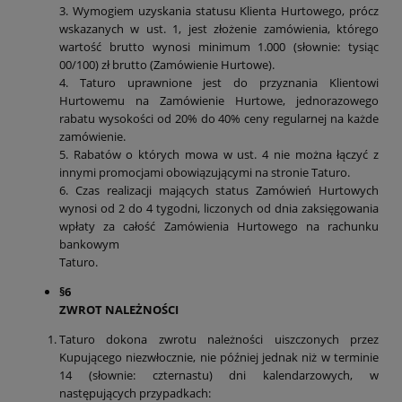
3. Wymogiem uzyskania statusu Klienta Hurtowego, prócz
wskazanych w ust. 1, jest złożenie zamówienia, którego
wartość brutto wynosi minimum 1.000 (słownie: tysiąc
00/100) zł brutto (Zamówienie Hurtowe).
4. Taturo uprawnione jest do przyznania Klientowi
Hurtowemu na Zamówienie Hurtowe, jednorazowego
rabatu wysokości od 20% do 40% ceny regularnej na każde
zamówienie.
5. Rabatów o których mowa w ust. 4 nie można łączyć z
innymi promocjami obowiązującymi na stronie Taturo.
6. Czas realizacji mających status Zamówień Hurtowych
wynosi od 2 do 4 tygodni, liczonych od dnia zaksięgowania
wpłaty za całość Zamówienia Hurtowego na rachunku
bankowym
Taturo.
§6
ZWROT NALEŻNOŚCI
Taturo dokona zwrotu należności uiszczonych przez
Kupującego niezwłocznie, nie później jednak niż w terminie
14 (słownie: czternastu) dni kalendarzowych, w
następujących przypadkach: