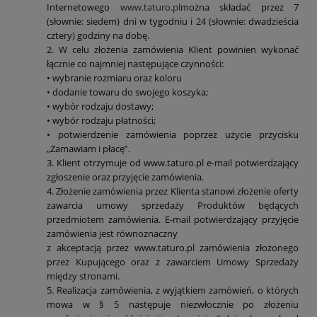
Internetowego
www.taturo.pl
można składać przez 7
(słownie: siedem) dni w tygodniu i 24 (słownie: dwadzieścia
cztery) godziny na dobę.
2. W celu złożenia zamówienia Klient powinien wykonać
łącznie co najmniej następujące czynności:
• wybranie rozmiaru oraz koloru
• dodanie towaru do swojego koszyka;
• wybór rodzaju dostawy;
• wybór rodzaju płatności;
• potwierdzenie zamówienia poprzez użycie przycisku
„Zamawiam i płacę”.
3. Klient otrzymuje od www.taturo.pl e-mail potwierdzający
zgłoszenie oraz przyjęcie zamówienia.
4. Złożenie zamówienia przez Klienta stanowi złożenie oferty
zawarcia umowy sprzedaży Produktów będących
przedmiotem zamówienia. E-mail potwierdzający przyjęcie
zamówienia jest równoznaczny
z akceptacją przez www.taturo.pl zamówienia złożonego
przez Kupującego oraz z zawarciem Umowy Sprzedaży
między stronami.
5. Realizacja zamówienia, z wyjątkiem zamówień, o których
mowa w § 5 następuje niezwłocznie po złożeniu