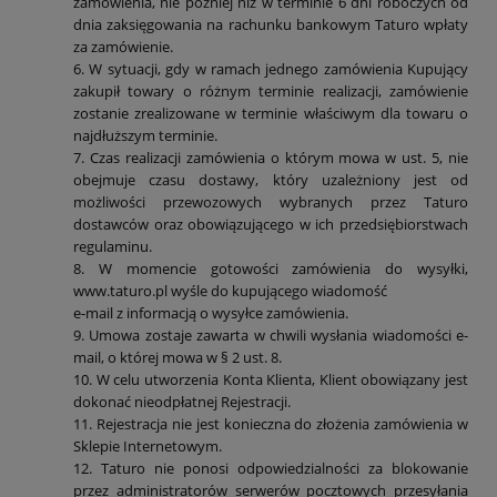
zamówienia, nie później niż w terminie 6 dni roboczych od
dnia zaksięgowania na rachunku bankowym Taturo wpłaty
za zamówienie.
6. W sytuacji, gdy w ramach jednego zamówienia Kupujący
zakupił towary o różnym terminie realizacji, zamówienie
zostanie zrealizowane w terminie właściwym dla towaru o
najdłuższym terminie.
7. Czas realizacji zamówienia o którym mowa w ust. 5, nie
obejmuje czasu dostawy, który uzależniony jest od
możliwości przewozowych wybranych przez Taturo
dostawców oraz obowiązującego w ich przedsiębiorstwach
regulaminu.
8. W momencie gotowości zamówienia do wysyłki,
www.taturo.pl wyśle do kupującego wiadomość
e-mail z informacją o wysyłce zamówienia.
9. Umowa zostaje zawarta w chwili wysłania wiadomości e-
mail, o której mowa w § 2 ust. 8.
10. W celu utworzenia Konta Klienta, Klient obowiązany jest
dokonać nieodpłatnej Rejestracji.
11. Rejestracja nie jest konieczna do złożenia zamówienia w
Sklepie Internetowym.
12. Taturo nie ponosi odpowiedzialności za blokowanie
przez administratorów serwerów pocztowych przesyłania