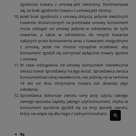
zgodności towaru z umową jest nieistotny. Domniemywa
się, że brak zgodności towaru z umową jest istotny.
Jeżeli brak zgodności z umową dotyczy jedynie niektórych
towarów dostarczonych na podstawie umowy konsument
może odstąpić od umowy jedynie w odniesieniu do tych
towarów, a także w odniesieniu do innych towarów
nabytych przez konsumenta wraz z towarami niezgodnymi
z umową, jeżeli nie można rozsądnie oczekiwać, aby
konsument zgodził się zatrzymać wyłącznie towary zgodne
z umową.
W razie odstąpienia od umowy konsument niezwłocznie
zwraca towar sprzedawcy na jego koszt. Sprzedawca zwraca
konsumentowi cenę niezwłocznie, nie później niż w terminie
14 dni od dnia otrzymania towaru lub dowodu jego
odesłania.
Sprzedawca dokonuje zwrotu ceny przy użyciu takiego
samego sposobu zapłaty, jakiego użył konsument, chyba że
konsument wyraźnie zgodził się na inny sposób zwrotu,
który nie wiąże się dla niego z żadnymi kosztami.
9a