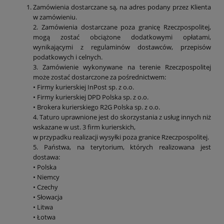
Zamówienia dostarczane są, na adres podany przez Klienta
w zamówieniu.
2. Zamówienia dostarczane poza granicę Rzeczpospolitej,
mogą zostać obciążone dodatkowymi opłatami,
wynikającymi z regulaminów dostawców, przepisów
podatkowych i celnych.
3. Zamówienie wykonywane na terenie Rzeczpospolitej
może zostać dostarczone za pośrednictwem:
• Firmy kurierskiej InPost sp. z o.o.
• Firmy kurierskiej DPD Polska sp. z o.o.
• Brokera kurierskiego R2G Polska sp. z o.o.
4. Taturo uprawnione jest do skorzystania z usług innych niż
wskazane w ust. 3 firm kurierskich,
w przypadku realizacji wysyłki poza granice Rzeczpospolitej.
5. Państwa, na terytorium, których realizowana jest
dostawa:
• Polska
• Niemcy
• Czechy
• Słowacja
• Litwa
• Łotwa