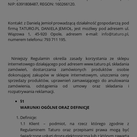
NIP: 6391808487, REGON: 160266120.
Kontakt z Danielą Jemioł prowadzącą działalność gospodarczą pod
firmą TATURO.PL DANIELA JEMIOŁ, jest możliwy pod adresem ul.
Wiązowa 1, 45-920 Opole, adresem e-mail:
info@taturo.pl
,
numerem telefonu: 793 711 195.
Niniejszy Regulamin określa zasady korzystania ze sklepu
internetowego działającego pod adresem www.taturo.pl, składania
zamówień, dostarczania zamówionych produktów osobie
dokonującej zakupów w sklepie internetowym, uiszczenia ceny
sprzedaży produktów, uprawnień zamawiającego do anulowania
zamówienia, odstąpienia od umowy oraz składania i
rozpatrywania reklamacji.
§1
WARUNKI OGÓLNE ORAZ DEFINICJE
Definicje:
1.1 Klient – podmiot, na rzecz którego zgodnie z
Regulaminem Taturo oraz przepisami prawa mogą być
świadczone usługi drogą elektroniczną lub z którym zawarta