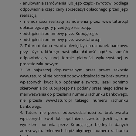
• anulowania zamówienia lub jego części (zwrotowi podlega
odpowiednia część ceny sprzedaży) opłaconego przed jego
realizacją;
• niemożności realizacji zamówienia przez www.taturo.pl
opłaconego z góry przed jego realizacją;
• odstąpienia od umowy przez Kupującego;
• odstąpienia od umowy przez www.taturo.pl
2. Taturo dokona zwrotu pieniędzy na rachunek bankowy,
przy użyciu, którego nastąpiła płatność bądź w sposób
odpowiadający innej formie płatności wykorzystanej w
procesie zakupowym.
3. W najszerzej dopuszczalnym przez prawo zakresie
www.taturo.pl nie ponosi odpowiedzialności za brak zwrotu
wpłaconych kwot lub opóźnienie zwrotu, jeżeli pomimo
skierowania do Kupującego na podany przez niego adres e-
mail wezwania do przesłania numeru rachunku bankowego,
nie prześle www.taturo.pl takiego numeru rachunku
bankowego.
4. Taturo nie ponosi odpowiedzialności za brak zwrotu
wpłaconych kwot lub opóźnienie zwrotu, jeżeli są one
wynikiem podania przez Kupującego błędnych danych
adresowych, imiennych bądź błędnego numeru rachunku