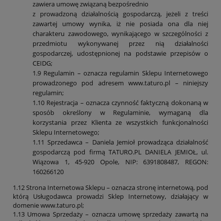
zawiera umowę związaną bezpośrednio
z prowadzoną działalnością gospodarczą, jeżeli z treści
zawartej umowy wynika, iż nie posiada ona dla niej
charakteru zawodowego, wynikającego w szczególności z
przedmiotu wykonywanej przez nią działalności
gospodarczej, udostępnionej na podstawie przepisów o
CEIDG;
1.9 Regulamin – oznacza regulamin Sklepu Internetowego
prowadzonego pod adresem www.taturo.pl – niniejszy
regulamin;
1.10 Rejestracja – oznacza czynność faktyczną dokonaną w
sposób określony w Regulaminie, wymaganą dla
korzystania przez Klienta ze wszystkich funkcjonalności
Sklepu Internetowego;
1.11 Sprzedawca – Daniela Jemioł prowadząca działalność
gospodarczą pod firmą TATURO.PL DANIELA JEMIOŁ, ul.
Wiązowa 1, 45-920 Opole, NIP: 6391808487, REGON:
160266120
1.12 Strona Internetowa Sklepu – oznacza stronę internetową, pod
którą Usługodawca prowadzi Sklep Internetowy, działający w
domenie
www.taturo.pl;
1.13 Umowa Sprzedaży – oznacza umowę sprzedaży zawartą na