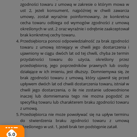
zgodności towaru z umową w zakresie o którym mowa w
ust 2, jeżeli konsument, najpóźniej w chwili zawarcia
umowy, został wyraźnie poinformowany, że konkretna
cecha towaru odbiega od wymogów zgodności z umową
określonych w ust. 2 oraz wyraźnie i odrębnie zaakceptował
brak konkretnej cechy towaru.
Przedsiębiorca ponosi odpowiedzialność za brak zgodności
towaru z umową istniejący w chwili jego dostarczenia i
ujawniony w ciągu dwóch lat od tej chwili, chyba że termin
przydatności towaru do użycia, określony przez
przedsiębiorcę, jego poprzedników prawnych lub osoby
działające w ich imieniu, jest dłuższy. Domniemywa się, że
brak zgodności towaru z umową, który ujawnił się przed
upływem dwóch lat od chwili dostarczenia towaru, istniał w
chwili jego dostarczenia, o ile nie zostanie udowodnione
inaczej lub domniemania tego nie można pogodzić ze
specyfiką towaru lub charakterem braku zgodności towaru
z umową.
Przedsiębiorca nie może powoływać się na upływ terminu
do stwierdzenia braku zgodności towaru z umową
określonego w ust. 1, jeżeli brak ten podstępnie zataił.
5.0