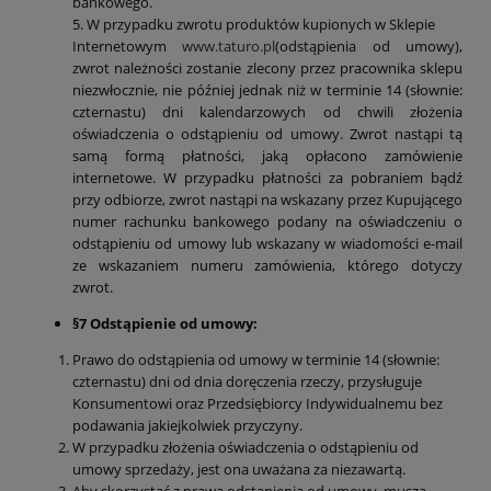
bankowego.
5. W przypadku zwrotu produktów kupionych w Sklepie
Internetowym
www.taturo.pl
(odstąpienia od umowy),
zwrot należności zostanie zlecony przez pracownika sklepu
niezwłocznie, nie później jednak niż w terminie 14 (słownie:
czternastu) dni kalendarzowych od chwili złożenia
oświadczenia o odstąpieniu od umowy. Zwrot nastąpi tą
samą formą płatności, jaką opłacono zamówienie
internetowe. W przypadku płatności za pobraniem bądź
przy odbiorze, zwrot nastąpi na wskazany przez Kupującego
numer rachunku bankowego podany na oświadczeniu o
odstąpieniu od umowy lub wskazany w wiadomości e-mail
ze wskazaniem numeru zamówienia, którego dotyczy
zwrot.
§
7 Odstąpienie od umowy:
Prawo do odstąpienia od umowy w terminie 14 (słownie:
czternastu) dni od dnia doręczenia rzeczy, przysługuje
Konsumentowi oraz Przedsiębiorcy Indywidualnemu bez
podawania jakiejkolwiek przyczyny.
W przypadku złożenia oświadczenia o odstąpieniu od
umowy sprzedaży, jest ona uważana za niezawartą.
Aby skorzystać z prawa odstąpienia od umowy, muszą