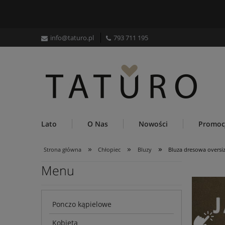
info@taturo.pl
793 711 195
Lato
O Nas
Nowości
Promoc
»
»
»
Strona główna
Chłopiec
Bluzy
Bluza dresowa oversiz
Menu
Ponczo kąpielowe
Kobieta