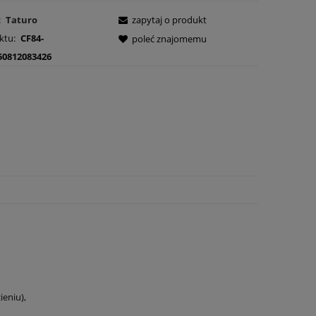
:
Taturo
zapytaj o produkt
ktu:
CF84-
poleć znajomemu
50812083426
eniu),