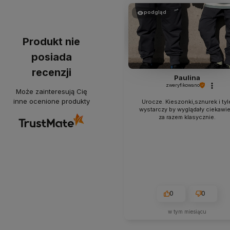
podgląd
Produkt nie
posiada
recenzji
Paulina
zweryfikowano
Może zainteresują Cię
inne ocenione produkty
Urocze. Kieszonki,sznurek i tyl
wystarczy by wyglądały ciekawie
za razem klasycznie.
0
0
w tym miesiącu