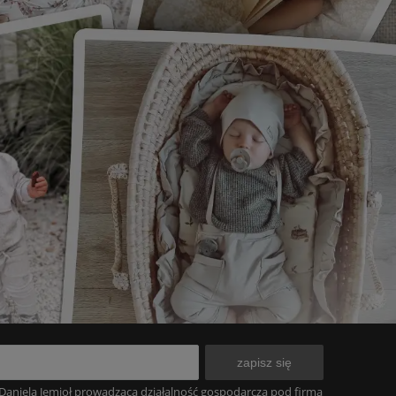
zapisz się
aniela Jemioł prowadząca działalność gospodarczą pod firmą