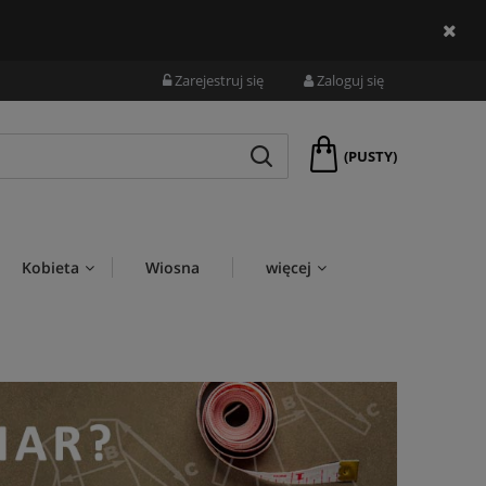
Zarejestruj się
Zaloguj się
(PUSTY)
Kobieta
Wiosna
więcej