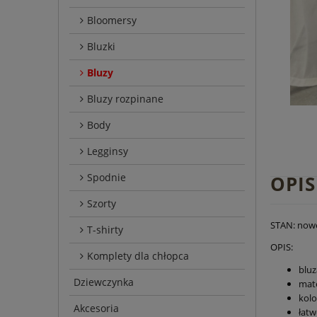
Bloomersy
Bluzki
Bluzy
Bluzy rozpinane
Body
Legginsy
Spodnie
OPIS
Szorty
STAN: now
T-shirty
OPIS:
Komplety dla chłopca
bluz
Dziewczynka
mate
kolo
Akcesoria
łatw