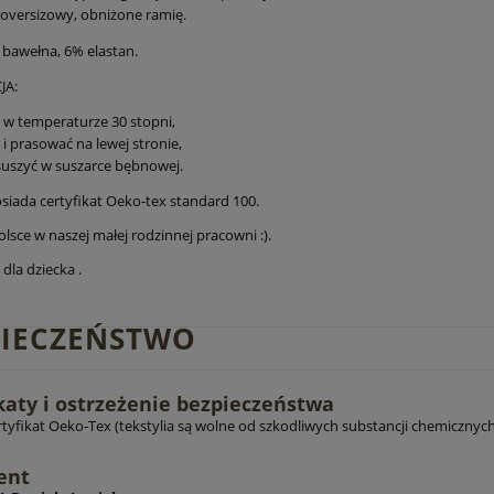
 oversizowy, obniżone ramię.
bawełna, 6% elastan.
JA:
 w temperaturze 30 stopni,
 i prasować na lewej stronie,
suszyć w suszarce bębnowej.
osiada certyfikat Oeko-tex standard 100.
lsce w naszej małej rodzinnej pracowni :).
dla dziecka .
PIECZEŃSTWO
katy i ostrzeżenie bezpieczeństwa
rtyfikat Oeko-Tex (tekstylia są wolne od szkodliwych substancji chemicznych
ent