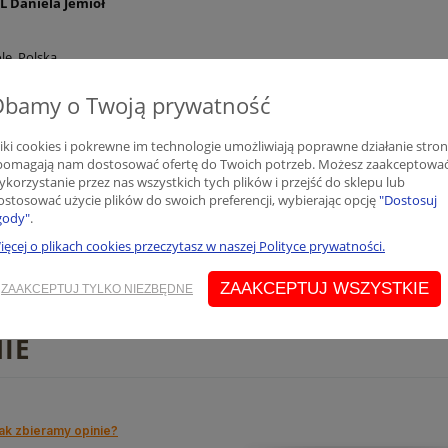
 Daniela Jemioł
le, Polska
turo.pl
Dbamy o Twoją prywatność
liki cookies i pokrewne im technologie umożliwiają poprawne działanie stro
odpowiedzialna na terenie UE
 pomagają nam dostosować ofertę do Twoich potrzeb. Możesz zaakceptowa
 Daniela Jemioł
ykorzystanie przez nas wszystkich tych plików i przejść do sklepu lub
ostosować użycie plików do swoich preferencji, wybierając opcję
"Dostosuj
zelkach classic beżowe
Rampers chłopięcy muślinowy
gody"
.
le, Polska
ięcej o plikach cookies przeczytasz w naszej Polityce prywatności.
89,10 zł
turo.pl
ZAAKCEPTUJ WSZYSTKIE
na:
99,00 zł
Cena regularna:
99,00 zł
ZAAKCEPTUJ TYLKO NIEZBĘDNE
na:
99,00 zł
Najniższa cena:
99,00 zł
IE
ak zbieramy opinie?