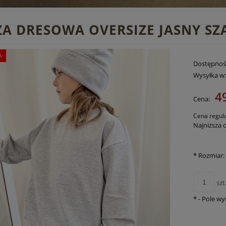
ZA DRESOWA OVERSIZE JASNY S
A
Dostępnoś
Wysyłka w
49
Cena:
Cena regul
Najniższa 
*
Rozmiar:
szt
*
- Pole w