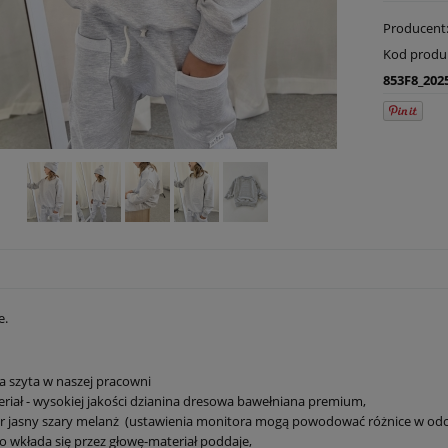
Producent
Kod produ
853F8_202
e.
a szyta w naszej pracowni
riał - wysokiej jakości dzianina dresowa bawełniana premium,
r jasny szary melanż (ustawienia monitora mogą powodować różnice w odci
o wkłada się przez głowę-materiał poddaje,