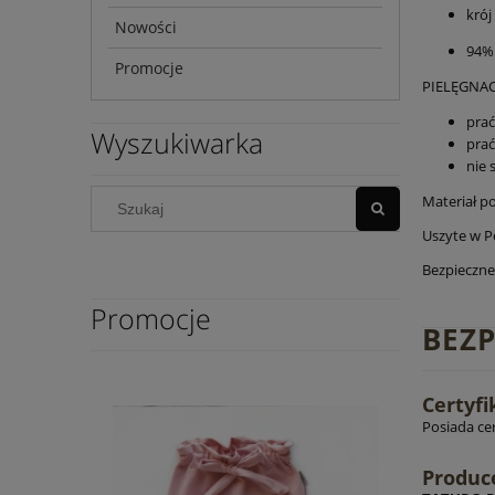
krój
Nowości
94% 
Promocje
PIELĘGNAC
prać
Wyszukiwarka
prać
nie 
Materiał p
Uszyte w Po
Bezpieczne 
Promocje
BEZ
Certyfi
Posiada ce
Produc