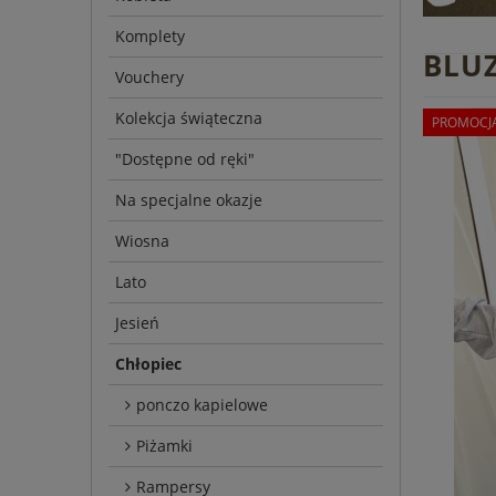
Komplety
BLU
Vouchery
Kolekcja świąteczna
PROMOCJ
"Dostępne od ręki"
Na specjalne okazje
Wiosna
Lato
Jesień
Chłopiec
ponczo kapielowe
Piżamki
Rampersy