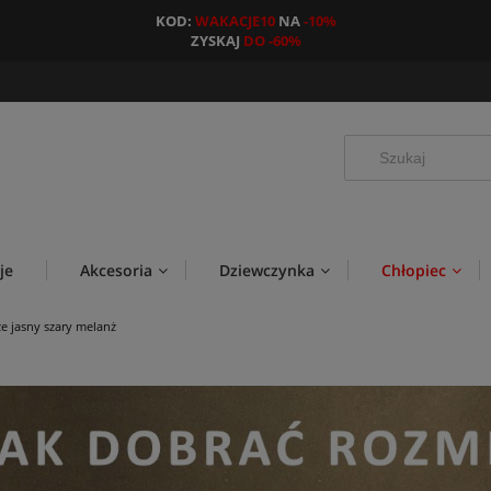
KOD:
WAKACJE10
NA
-10%
ZYSKAJ
DO -60%
je
Akcesoria
Dziewczynka
Chłopiec
e jasny szary melanż