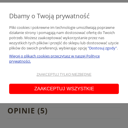
Producent
TATURO.PL Daniela Jemioł
Dbamy o Twoją prywatność
Wiązowa
1
45-920 Opole, Polska
Pliki cookies i pokrewne im technologie umożliwiają poprawne
działanie strony i pomagają nam dostosować ofertę do Twoich
kontakt@taturo.pl
potrzeb. Możesz zaakceptować wykorzystanie przez nas
793711194
wszystkich tych plików i przejść do sklepu lub dostosować użycie
plików do swoich preferencji, wybierając opcję
"Dostosuj zgody"
.
Osoba odpowiedzialna na terenie UE
Więcej o plikach cookies przeczytasz w naszej Polityce
TATURO.PL Daniela Jemioł
prywatności.
Wiązowa
1
45-920 Opole, Polska
ZAAKCEPTUJ TYLKO NIEZBĘDNE
kontakt@taturo.pl
ZAAKCEPTUJ WSZYSTKIE
793711194
OPINIE
(5)