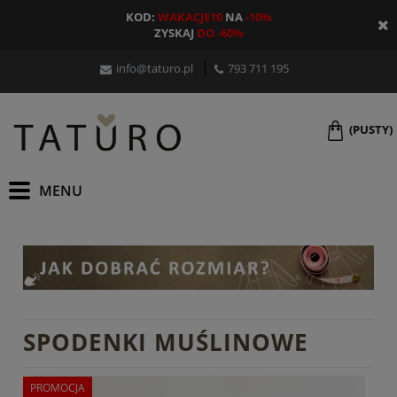
KOD:
WAKACJE10
NA
-10%
ZYSKAJ
DO -60%
info@taturo.pl
793 711 195
(PUSTY)
SPODENKI MUŚLINOWE
PROMOCJA