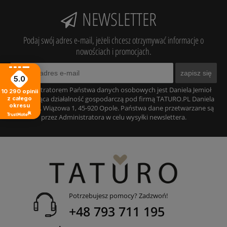
NEWSLETTER
Podaj swój adres e-mail, jeżeli chcesz otrzymywać informacje o
nowościach i promocjach.
zapisz się
5.0
Administratorem Państwa danych osobowych jest Daniela Jemioł
10 290
opinii
prowadząca działalność gospodarczą pod firmą TATURO.PL Daniela
z całego
okresu
Jemioł, ul. Wiązowa 1, 45-920 Opole. Państwa dane przetwarzane są
przez Administratora w celu wysyłki newslettera.
Potrzebujesz pomocy? Zadzwoń!
+48 793 711 195