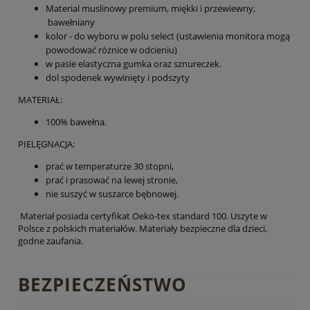
Material muslinowy premium, miękki i przewiewny,
bawełniany
kolor - do wyboru w polu select (ustawienia monitora mogą
powodować różnice w odcieniu)
w pasie elastyczna gumka oraz sznureczek.
dol spodenek wywinięty i podszyty
MATERIAŁ:
100% bawełna.
PIELĘGNACJA:
prać w temperaturze 30 stopni,
prać i prasować na lewej stronie,
nie suszyć w suszarce bębnowej.
Materiał posiada certyfikat Oeko-tex standard 100. Uszyte w
Polsce z polskich materiałów. Materiały bezpieczne dla dzieci,
godne zaufania.
BEZPIECZEŃSTWO