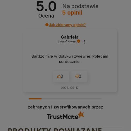
5.0
Na podstawie
5
opinii
Ocena
Jak zbieramy opinie?
Gabriela
zweryfikowano
Bardzo miłe w dotyku i zwiewne. Polecam
serdecznie.
0
0
2026-06-12
zebranych i zweryfikowanych przez
PRODUKTY POWIĄZANE