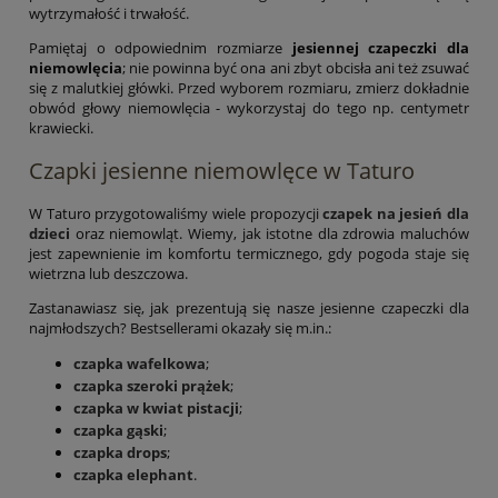
wytrzymałość i trwałość.
Pamiętaj o odpowiednim rozmiarze
jesiennej czapeczki dla
niemowlęcia
; nie powinna być ona ani zbyt obcisła ani też zsuwać
się z malutkiej główki. Przed wyborem rozmiaru, zmierz dokładnie
obwód głowy niemowlęcia - wykorzystaj do tego np. centymetr
krawiecki.
Czapki jesienne niemowlęce w Taturo
W Taturo przygotowaliśmy wiele propozycji
czapek na jesień dla
dzieci
oraz niemowląt. Wiemy, jak istotne dla zdrowia maluchów
jest zapewnienie im komfortu termicznego, gdy pogoda staje się
wietrzna lub deszczowa.
Zastanawiasz się, jak prezentują się nasze jesienne czapeczki dla
najmłodszych? Bestsellerami okazały się m.in.:
czapka wafelkowa
;
czapka szeroki prążek
;
czapka w kwiat pistacji
;
czapka gąski
;
czapka drops
;
czapka elephant
.