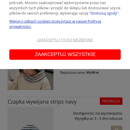
potrzeb. Możesz zaakceptować wykorzystanie przez nas
wszystkich tych plików i przejść do sklepu lub dostosować użycie
plików do swoich preferencji, wybierając opcję
"Dostosuj zgody"
.
Więcej o plikach cookies przeczytasz w naszej Polityce
Czapka prążek z uszkami strips navy
PROMOCJA
prywatności.
Dostępność:
duża ilość
Wysyłka w:
3 - 5 dni robocze
ZAAKCEPTUJ TYLKO NIEZBĘDNE
ZAAKCEPTUJ WSZYSTKIE
46,75 zł
Cena regularna:
55,00 zł
Najniższa cena:
55,00 zł
Czapka wywijana strips navy
PROMOCJA
Dostępność:
na wyczerpaniu
Wysyłka w:
3 - 5 dni robocze