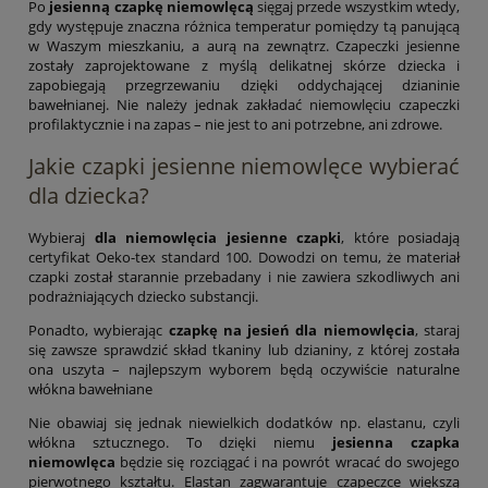
Po
jesienną czapkę niemowlęcą
sięgaj przede wszystkim wtedy,
gdy występuje znaczna różnica temperatur pomiędzy tą panującą
w Waszym mieszkaniu, a aurą na zewnątrz. Czapeczki jesienne
zostały zaprojektowane z myślą delikatnej skórze dziecka i
zapobiegają przegrzewaniu dzięki oddychającej dzianinie
bawełnianej. Nie należy jednak zakładać niemowlęciu czapeczki
profilaktycznie i na zapas – nie jest to ani potrzebne, ani zdrowe.
Jakie czapki jesienne niemowlęce wybierać
dla dziecka?
Wybieraj
dla niemowlęcia jesienne czapki
, które posiadają
certyfikat Oeko-tex standard 100. Dowodzi on temu, że materiał
czapki został starannie przebadany i nie zawiera szkodliwych ani
podrażniających dziecko substancji.
Ponadto, wybierając
czapkę na jesień dla niemowlęcia
, staraj
się zawsze sprawdzić skład tkaniny lub dzianiny, z której została
ona uszyta – najlepszym wyborem będą oczywiście naturalne
włókna bawełniane
Nie obawiaj się jednak niewielkich dodatków np. elastanu, czyli
włókna sztucznego. To dzięki niemu
jesienna czapka
niemowlęca
będzie się rozciągać i na powrót wracać do swojego
pierwotnego kształtu. Elastan zagwarantuje czapeczce większą