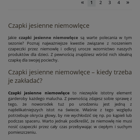
«
»
1
2
3
4
Czapki jesienne niemowlęce
Jakie
czapki jesienne niemowlęce
są warte polecania w tym
sezonie? Poznaj najważniejsze kwestie związane z noszeniem
czapeczki przez niemowlę i odkryj urocze wzornictwo naszych
produktów dla dzieci. Z pewnością znajdziesz wśród nich idealną
czapkę dla swojej pociechy.
Czapki jesienne niemowlęce – kiedy trzeba
je zakładać?
Czapki jesienne niemowlęce
to niezwykle istotny element
garderoby każdego malucha. Z pewnością zdajesz sobie sprawę z
tego, że noworodek tuż po urodzeniu jest jedną z
najdelikatniejszych istot na świecie. Właśnie z tego względu
potrzebuje okrycia głowy, by nie wychłodzić się np. po kąpieli lub
podczas spaceru. Warto jednak podkreślić, że niemowlę nie musi
nosić czapeczki przez cały czas przebywając w ciepłym i suchym
pomieszczeniu.