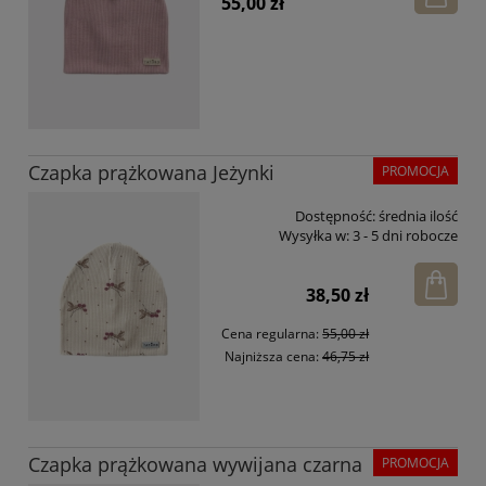
55,00 zł
Czapka prążkowana Jeżynki
PROMOCJA
Dostępność:
średnia ilość
Wysyłka w:
3 - 5 dni robocze
38,50 zł
Cena regularna:
55,00 zł
Najniższa cena:
46,75 zł
Czapka prążkowana wywijana czarna
PROMOCJA