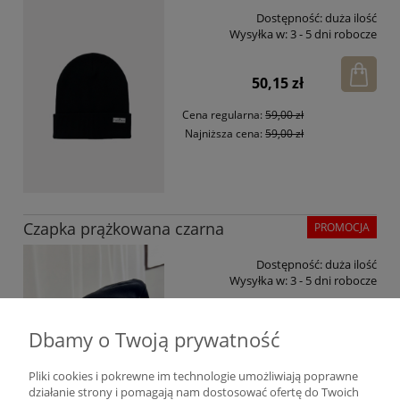
Dostępność:
duża ilość
Wysyłka w:
3 - 5 dni robocze
50,15 zł
Cena regularna:
59,00 zł
Najniższa cena:
59,00 zł
Czapka prążkowana czarna
PROMOCJA
Dostępność:
duża ilość
Wysyłka w:
3 - 5 dni robocze
46,75 zł
Dbamy o Twoją prywatność
Cena regularna:
55,00 zł
Pliki cookies i pokrewne im technologie umożliwiają poprawne
Najniższa cena:
55,00 zł
działanie strony i pomagają nam dostosować ofertę do Twoich