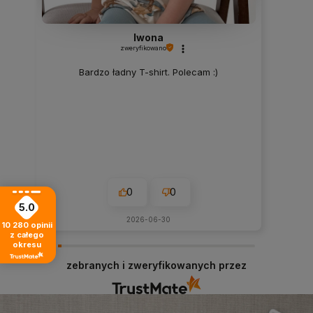
Iwona
zweryfikowano
Bardzo ładny T-shirt. Polecam :)
0
0
5.0
2026-06-30
10 280
opinii
z całego
okresu
zebranych i zweryfikowanych przez