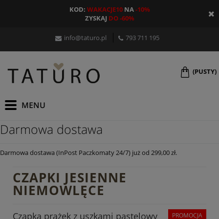
KOD:
WAKACJE10
NA
-10%
ZYSKAJ
DO -60%
info@taturo.pl
793 711 195
(PUSTY)
Darmowa dostawa
Darmowa dostawa (InPost Paczkomaty 24/7) już od 299,00 zł.
CZAPKI JESIENNE
NIEMOWLĘCE
Czapka prążek z uszkami pastelowy
PROMOCJA