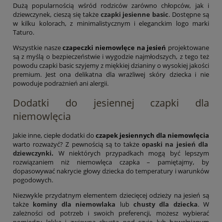
Dużą popularnością wśród rodziców zarówno chłopców, jak i
dziewczynek, cieszą się także
czapki jesienne basic
. Dostępne są
w kilku kolorach, z minimalistycznym i eleganckim logo marki
Taturo.
Wszystkie nasze
czapeczki niemowlęce na jesień
projektowane
są z myślą o bezpieczeństwie i wygodzie najmłodszych, z tego też
powodu czapki basic szyjemy z miękkiej dzianiny o wysokiej jakości
premium. Jest ona delikatna dla wrażliwej skóry dziecka i nie
powoduje podrażnień ani alergii.
Dodatki do jesiennej czapki dla
niemowlęcia
Jakie inne, ciepłe dodatki do
czapek jesiennych dla niemowlęcia
warto rozważyć? Z pewnością są to także
opaski na jesień dla
dziewczynki
.
W niektórych przypadkach mogą być lepszym
rozwiązaniem niż niemowlęca czapka – pamiętajmy, by
dopasowywać nakrycie głowy dziecka do temperatury i warunków
pogodowych.
Niezwykle przydatnym elementem dziecięcej odzieży na jesień są
także
kominy dla niemowlaka
lub
chusty dla dziecka
. W
zależności od potrzeb i swoich preferencji, możesz wybierać
pomiędzy lekką i zwiewną chustą pod szyję lub bawełnianym