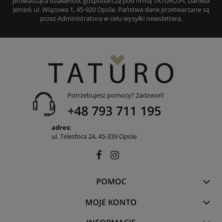
prowadząca działalność gospodarczą pod firmą TATURO.PL Daniela
Jemioł, ul. Wiązowa 1, 45-920 Opole. Państwa dane przetwarzane są
przez Administratora w celu wysyłki newslettera.
Potrzebujesz pomocy? Zadzwoń!
+48 793 711 195
adres:
ul. Telesfora 24, 45-339 Opole
POMOC
MOJE KONTO