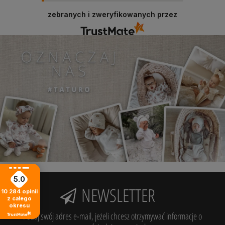
zebranych i zweryfikowanych przez
5.0
NEWSLETTER
10 284
opinii
z całego
okresu
Podaj swój adres e-mail, jeżeli chcesz otrzymywać informacje o