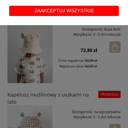
ZAAKCEPTUJ WSZYSTKIE
Kapelusz muślinowy z uszkami
PROMOCJA
piaskowy beż
Dostępność:
duża ilość
Wysyłka w:
3 - 5 dni robocze
73,80 zł
Cena regularna:
82,00 zł
Najniższa cena:
82,00 zł
Kapelusz muślinowy z uszkami na
PROMOCJA
lato
Dostępność:
na wyczerpaniu
Wysyłka w:
3 - 5 dni robocze