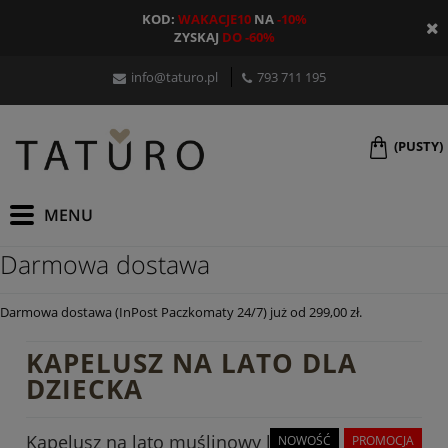
KOD:
WAKACJE10
NA
-10%
ZYSKAJ
DO -60%
info@taturo.pl
793 711 195
(PUSTY)
Darmowa dostawa
Darmowa dostawa (InPost Paczkomaty 24/7) już od 299,00 zł.
KAPELUSZ NA LATO DLA
DZIECKA
Kapelusz na lato muślinowy little
NOWOŚĆ
PROMOCJA