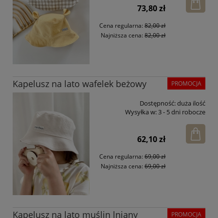
73,80 zł
Cena regularna:
82,00 zł
Najniższa cena:
82,00 zł
Kapelusz na lato wafelek beżowy
PROMOCJA
Dostępność:
duża ilość
Wysyłka w:
3 - 5 dni robocze
62,10 zł
Cena regularna:
69,00 zł
Najniższa cena:
69,00 zł
Kapelusz na lato muślin lniany
PROMOCJA