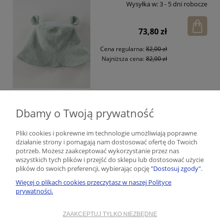
Wysyłka w:
3 - 5 dni robocze
73,80 zł
Cena regularna:
82,00 zł
Najniższa cena:
82,00 zł
Kapelusz muślinowy z uszkami blue
PROMOCJA
Dbamy o Twoją prywatność
Dostępność:
duża ilość
Pliki cookies i pokrewne im technologie umożliwiają poprawne
Wysyłka w:
3 - 5 dni robocze
działanie strony i pomagają nam dostosować ofertę do Twoich
potrzeb. Możesz zaakceptować wykorzystanie przez nas
wszystkich tych plików i przejść do sklepu lub dostosować użycie
73,80 zł
plików do swoich preferencji, wybierając opcję
"Dostosuj zgody"
.
Cena regularna:
82,00 zł
Więcej o plikach cookies przeczytasz w naszej Polityce
prywatności.
Najniższa cena:
82,00 zł
ZAAKCEPTUJ TYLKO NIEZBĘDNE