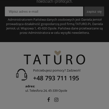
nowościach i promocjach.
zapisz się
Administratorem Państwa danych osobowych jest Daniela Jemioł
prowadząca działalność gospodarczą pod firmą TATURO.PL Daniela
Jemioł, ul. Wiązowa 1, 45-920 Opole. Państwa dane przetwarzane są
przez Administratora w celu wysyłki newslettera.
Potrzebujesz pomocy? Zadzwoń!
+48 793 711 195
adres:
ul. Telesfora 24, 45-339 Opole