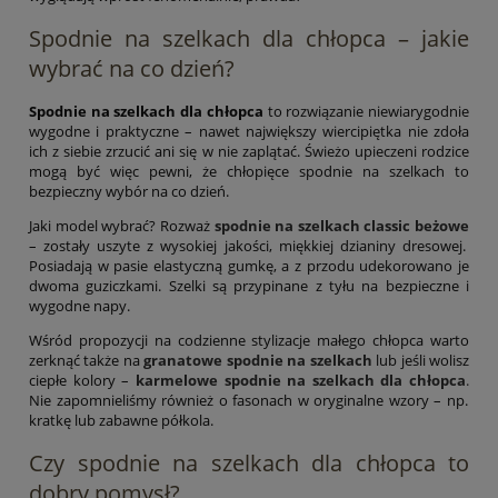
Spodnie na szelkach dla chłopca – jakie
wybrać na co dzień?
Spodnie na szelkach dla chłopca
to rozwiązanie niewiarygodnie
wygodne i praktyczne – nawet największy wiercipiętka nie zdoła
ich z siebie zrzucić ani się w nie zaplątać. Świeżo upieczeni rodzice
mogą być więc pewni, że chłopięce spodnie na szelkach to
bezpieczny wybór na co dzień.
Jaki model wybrać? Rozważ
spodnie na szelkach classic beżowe
– zostały uszyte z wysokiej jakości, miękkiej dzianiny dresowej.
Posiadają w pasie elastyczną gumkę, a z przodu udekorowano je
dwoma guziczkami. Szelki są przypinane z tyłu na bezpieczne i
wygodne napy.
Wśród propozycji na codzienne stylizacje małego chłopca warto
zerknąć także na
granatowe spodnie na szelkach
lub jeśli wolisz
ciepłe kolory –
karmelowe spodnie na szelkach dla chłopca
.
Nie zapomnieliśmy również o fasonach w oryginalne wzory – np.
kratkę lub zabawne półkola.
Czy spodnie na szelkach dla chłopca to
dobry pomysł?