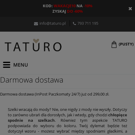
KOD:
WAKACJE10
NA
-10%
ZYSKAJ
DO -60%
info@taturo.pl
793 711 195
(PUSTY)
Darmowa dostawa
Darmowa dostawa (InPost Paczkomaty 24/7) już od 299,00 zł.
Szelki wracają do mody? Nie, one nigdy z mody nie wyszły. Dotyczy
to zarówno ubrań dla dorosłych, jak i wtedy, gdy chodzi
chłopięce
spodnie na szelkach
. Również tym aspekcie TATURO
podpowiada do wyboru do koloru. Twój dylemat będzie też
dotyczył wzoru - możesz wybrać między spodniami gładkimi, a