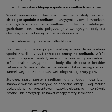
Uniwersalne,
chłopięce spodnie na szelkach
na co dzień
Wśród uniwersalnych fasonów i wzorów znalazły się m.in.
chłopięce spodnie z szelkami
i naszytymi stylowo kieszonkami
oraz
gładkie spodnie z szelkami i dwoma ozdobnymi
guziczkami
. Bez trudu połączysz je z wzorzystymi
body dla
chłopca
, bo ich kolory są neutralne i stonowane.
Letnie szorty na szelkach dla chłopca
Dla małych łobuziaków przygotowaliśmy również letnie wydanie
spodni z szelkami, czyli
chłopięce szorty na szelkach
. Wśród
naszych propozycji znalazły się m.in. beżowe szorty na szelkach,
które idealnie pasują np. do
body dla chłopca z krótkim
rękawem
. W naszej ofercie nie zabrakło także ciepłego koloru
karmelowego oraz ponadczasowej i
eleganckiej kraty glen
.
Stylowe, szare szorty z szelkami dla chłopca
mogą latem
stanowić świetną alternatywę na specjalne okazje. Twój maluch
będzie się w nich prezentował niezwykle elegancko i – co równie
istotne - nie przegrzeje się nawet w najgorętszy, letni dzień.