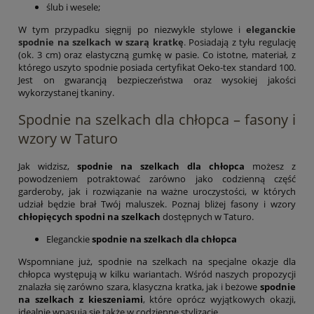
ślub i wesele;
W tym przypadku sięgnij po niezwykle stylowe i
eleganckie
spodnie na szelkach w szarą kratkę
.
Posiadają z tyłu regulację
(ok. 3 cm) oraz elastyczną gumkę w pasie. Co istotne, materiał, z
którego uszyto spodnie posiada certyfikat Oeko-tex standard 100.
Jest on gwarancją bezpieczeństwa oraz wysokiej jakości
wykorzystanej tkaniny.
Spodnie na szelkach dla chłopca – fasony i
wzory w Taturo
Jak widzisz,
spodnie na szelkach dla chłopca
możesz z
powodzeniem potraktować zarówno jako codzienną część
garderoby, jak i rozwiązanie na ważne uroczystości, w których
udział będzie brał Twój maluszek. Poznaj bliżej fasony i wzory
chłopięcych spodni na szelkach
dostępnych w Taturo.
Eleganckie
spodnie na szelkach dla chłopca
Wspomniane już, spodnie na szelkach na specjalne okazje dla
chłopca występują w kilku wariantach. Wśród naszych propozycji
znalazła się zarówno szara, klasyczna kratka, jak i beżowe
spodnie
na szelkach z kieszeniami
, które oprócz wyjątkowych okazji,
idealnie wpasują się także w codzienne stylizacje.,