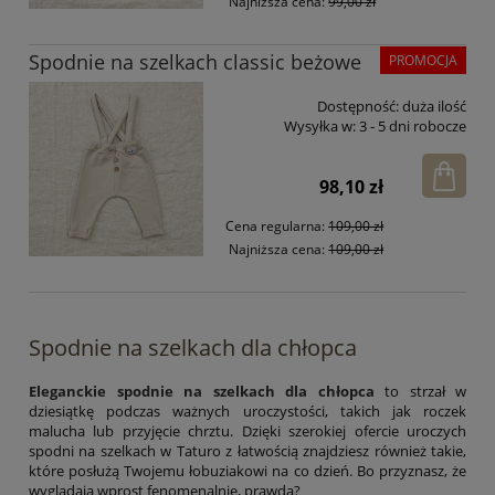
Najniższa cena:
99,00 zł
Spodnie na szelkach classic beżowe
PROMOCJA
Dostępność:
duża ilość
Wysyłka w:
3 - 5 dni robocze
98,10 zł
Cena regularna:
109,00 zł
Najniższa cena:
109,00 zł
Spodnie na szelkach dla chłopca
Eleganckie spodnie na szelkach dla chłopca
to strzał w
dziesiątkę podczas ważnych uroczystości, takich jak roczek
malucha lub przyjęcie chrztu. Dzięki szerokiej ofercie uroczych
spodni na szelkach w Taturo z łatwością znajdziesz również takie,
które posłużą Twojemu łobuziakowi na co dzień. Bo przyznasz, że
wyglądają wprost fenomenalnie, prawda?