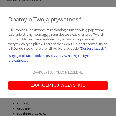
Spodnie na szelkach dla chłopca
to świetny pomysł na ważną
uroczystość. Jeśli planujesz taką stylizację, to koniecznie sięgnij po
Dbamy o Twoją prywatność
beżowe spodnie na szelkach
.
W Taturo z łatwością (i
przyjemnością!) skomponujesz cały zestaw dla swojego maluszka.
Posiadamy w ofercie także:
Pliki cookies i pokrewne im technologie umożliwiają poprawne
działanie strony i pomagają nam dostosować ofertę do Twoich
bluzki dla chłopca
potrzeb. Możesz zaakceptować wykorzystanie przez nas
eleganckie body z długim rękawem dla chłopca
wszystkich tych plików i przejść do sklepu lub dostosować użycie
eleganckie body z krótkim rękawem dla chłopca
plików do swoich preferencji, wybierając opcję
"Dostosuj zgody"
.
bluzy dla chłopca
Więcej o plikach cookies przeczytasz w naszej Polityce
bluzy rozpinane dla chłopca
prywatności.
T-shirty dla chłopca
bloomersy dla chłopca
legginsy dla chłopca
ZAAKCEPTUJ TYLKO NIEZBĘDNE
szorty dla chłopca
ZAAKCEPTUJ WSZYSTKIE
Wśród propozycji eleganckich spodni na szelkach dla chłopca
znajdziesz także takie, które idealnie sprawdzą się podczas
ważnych uroczystości, jakich jak:
chrzest;
urodziny;
rodzinne przyjęcie;