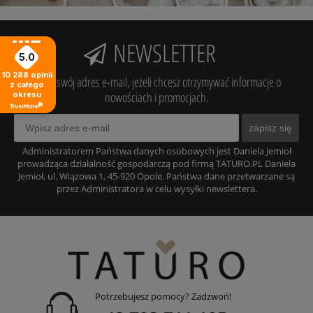
NEWSLETTER
5.0
10 288
opinii
Podaj swój adres e-mail, jeżeli chcesz otrzymywać informacje o
z całego
nowościach i promocjach.
okresu
zapisz się
Administratorem Państwa danych osobowych jest Daniela Jemioł
prowadząca działalność gospodarczą pod firmą TATURO.PL Daniela
Jemioł, ul. Wiązowa 1, 45-920 Opole. Państwa dane przetwarzane są
przez Administratora w celu wysyłki newslettera.
Potrzebujesz pomocy? Zadzwoń!