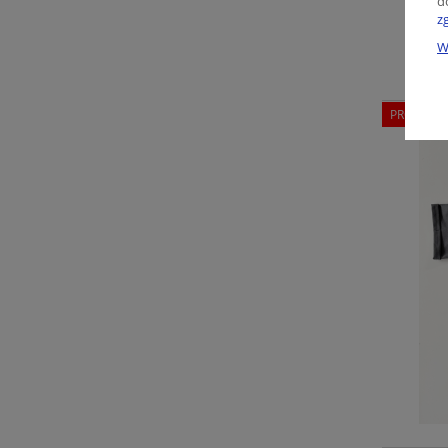
d
z
W
PROMOCJ