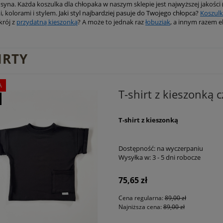
 syna. Każda koszulka dla chłopaka w naszym sklepie jest najwyższej jakości 
, kolorami i stylem.
Jaki styl najbardziej pasuje do Twojego chłopca?
Koszulk
krój z
przydatną kieszonką
? A może to jednak raz
łobuziak
, a innym razem e
IRTY
A
T-shirt z kieszonką 
T-shirt z kieszonką
Dostępność:
na wyczerpaniu
Wysyłka w:
3 - 5 dni robocze
75,65 zł
Cena regularna:
89,00 zł
Najniższa cena:
89,00 zł