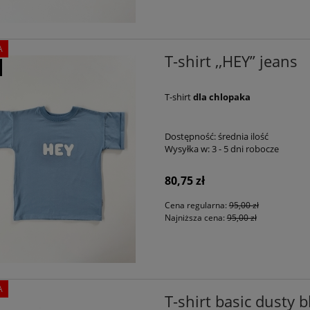
A
T-shirt ,,HEY” jeans
T-shirt
dla chlopaka
Dostępność:
średnia ilość
Wysyłka w:
3 - 5 dni robocze
80,75 zł
Cena regularna:
95,00 zł
Najniższa cena:
95,00 zł
A
T-shirt basic dusty b