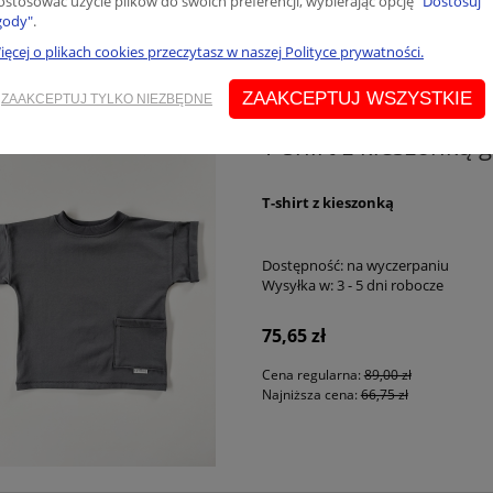
ostosować użycie plików do swoich preferencji, wybierając opcję
"Dostosuj
Najniższa cena:
95,00 zł
gody"
.
ięcej o plikach cookies przeczytasz w naszej Polityce prywatności.
ZAAKCEPTUJ WSZYSTKIE
ZAAKCEPTUJ TYLKO NIEZBĘDNE
A
T-shirt z kieszonką g
T-shirt z kieszonką
Dostępność:
na wyczerpaniu
Wysyłka w:
3 - 5 dni robocze
75,65 zł
Cena regularna:
89,00 zł
Najniższa cena:
66,75 zł