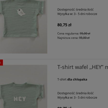
Dostępność:
średnia ilość
Wysyłka w:
3 - 5 dni robocze
80,75 zł
Cena regularna:
95,00 zł
Najniższa cena:
95,00 zł
A
T-shirt wafel ,,HEY” 
T-shirt
dla chlopaka
Dostępność:
średnia ilość
Wysyłka w:
3 - 5 dni robocze