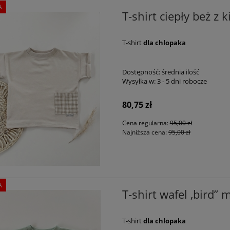
A
T-shirt ciepły beż z
T-shirt
dla chlopaka
Dostępność:
średnia ilość
Wysyłka w:
3 - 5 dni robocze
80,75 zł
Cena regularna:
95,00 zł
Najniższa cena:
95,00 zł
A
T-shirt wafel ,bird” 
T-shirt
dla chlopaka