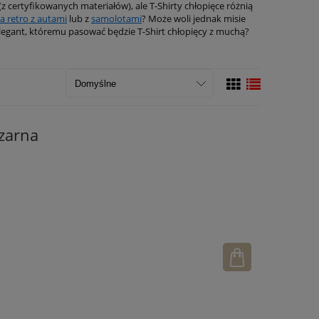
(z certyfikowanych materiałów), ale T-Shirty chłopięce różnią
a retro z autami
lub z
samolotami
? Może woli jednak misie
legant, któremu pasować będzie T-Shirt chłopięcy z muchą?
czarna