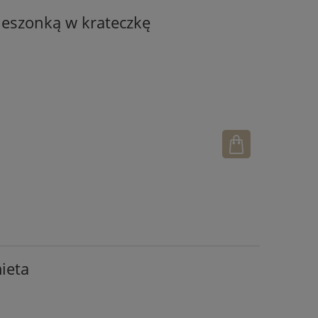
 kieszonką w krateczkę
mieta