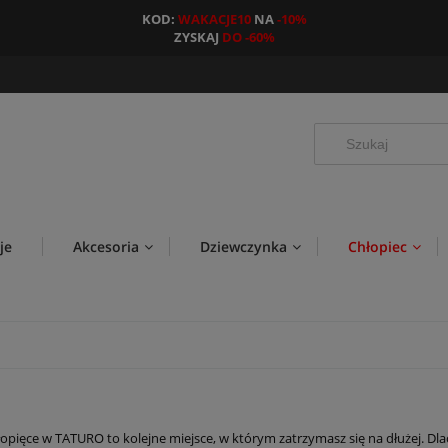
KOD:
WAKACJE10
NA
-10%
ZYSKAJ
DO -60%
je
Akcesoria
Dziewczynka
Chłopiec
łopięce w TATURO to kolejne miejsce, w którym zatrzymasz się na dłużej. Dla