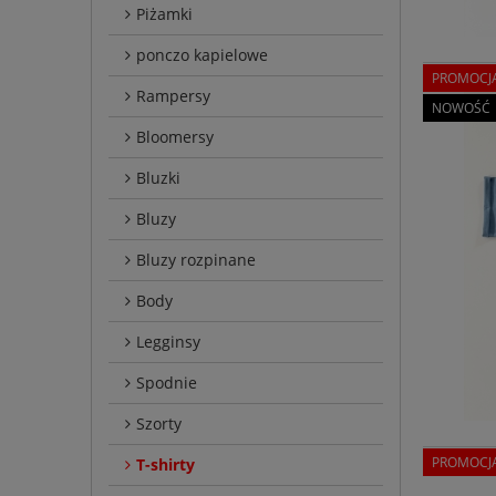
Piżamki
ponczo kapielowe
PROMOCJ
Rampersy
NOWOŚĆ
Bloomersy
Bluzki
Bluzy
Bluzy rozpinane
Body
Legginsy
Spodnie
Szorty
PROMOCJ
T-shirty