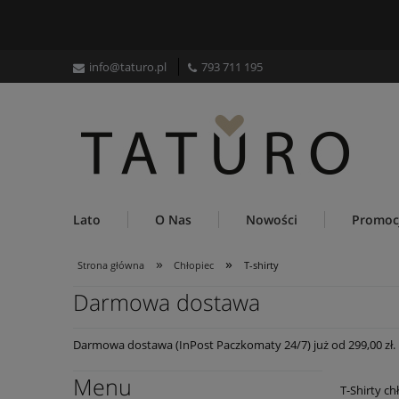
info@taturo.pl
793 711 195
Lato
O Nas
Nowości
Promoc
»
»
Strona główna
Chłopiec
T-shirty
Darmowa dostawa
Darmowa dostawa (InPost Paczkomaty 24/7) już od 299,00 zł.
Menu
T-Shirty ch