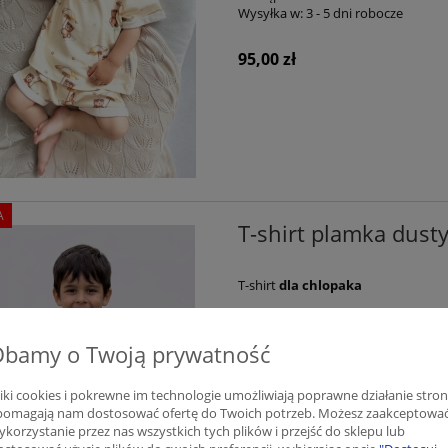
Wysyłka w:
3 - 5 dni robocze
95,00 zł
A
T-shirt plamka dusty
T-shirt
dla chlopaka
Dostępność:
średnia ilość
Dbamy o Twoją prywatność
Wysyłka w:
3 - 5 dni robocze
liki cookies i pokrewne im technologie umożliwiają poprawne działanie stro
80,75 zł
 pomagają nam dostosować ofertę do Twoich potrzeb. Możesz zaakceptowa
ykorzystanie przez nas wszystkich tych plików i przejść do sklepu lub
Cena regularna:
95,00 zł