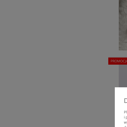
PROMOCJ
P
i
w