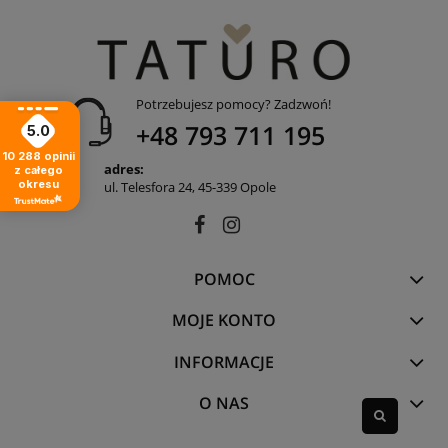
Potrzebujesz pomocy? Zadzwoń!
+48 793 711 195
5.0
10 288
opinii
adres:
z całego
okresu
ul. Telesfora 24, 45-339 Opole
POMOC
MOJE KONTO
INFORMACJE
O NAS