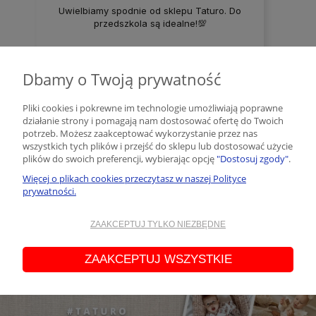
Uwielbiamy spodnie od sklepu Taturo. Do
przedszkola są idealne!💯
Dbamy o Twoją prywatność
Pliki cookies i pokrewne im technologie umożliwiają poprawne
działanie strony i pomagają nam dostosować ofertę do Twoich
0
0
potrzeb. Możesz zaakceptować wykorzystanie przez nas
wszystkich tych plików i przejść do sklepu lub dostosować użycie
plików do swoich preferencji, wybierając opcję
"Dostosuj zgody"
.
w tym tygodniu
Więcej o plikach cookies przeczytasz w naszej Polityce
prywatności.
zebranych i zweryfikowanych przez
ZAAKCEPTUJ TYLKO NIEZBĘDNE
ZAAKCEPTUJ WSZYSTKIE