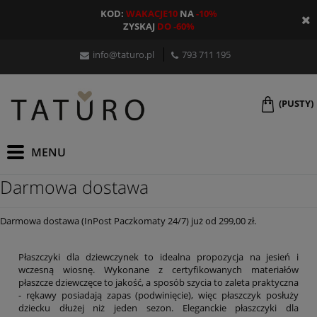
KOD:
WAKACJE10
NA
-10%
ZYSKAJ
DO -60%
info@taturo.pl
793 711 195
(PUSTY)
Darmowa dostawa
Darmowa dostawa (InPost Paczkomaty 24/7) już od 299,00 zł.
Płaszczyki dla dziewczynek to idealna propozycja na jesień i
wczesną wiosnę. Wykonane z certyfikowanych materiałów
płaszcze dziewczęce to jakość, a sposób szycia to zaleta praktyczna
- rękawy posiadają zapas (podwinięcie), więc płaszczyk posłuży
dziecku dłużej niż jeden sezon. Eleganckie płaszczyki dla