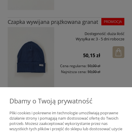
Czapka wywijana prążkowana granat
PROMOCJA
Dostępność:
duża ilość
Wysyłka w:
3 - 5 dni robocze
50,15 zł
Cena regularna:
59,00 zł
Najniższa cena:
59,00 zł
Dbamy o Twoją prywatność
Czapka prążek z uszkami granat
PROMOCJA
Pliki cookies i pokrewne im technologie umożliwiają poprawne
Dostępność:
duża ilość
działanie strony i pomagają nam dostosować ofertę do Twoich
Wysyłka w:
3 - 5 dni robocze
potrzeb. Możesz zaakceptować wykorzystanie przez nas
wszystkich tych plików i przejść do sklepu lub dostosować użycie