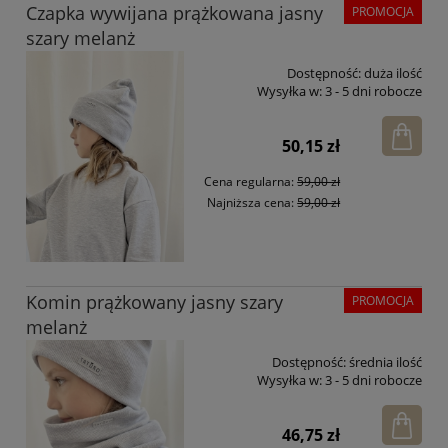
Czapka wywijana prążkowana jasny
PROMOCJA
szary melanż
Dostępność:
duża ilość
Wysyłka w:
3 - 5 dni robocze
50,15 zł
Cena regularna:
59,00 zł
Najniższa cena:
59,00 zł
Komin prążkowany jasny szary
PROMOCJA
melanż
Dostępność:
średnia ilość
Wysyłka w:
3 - 5 dni robocze
46,75 zł