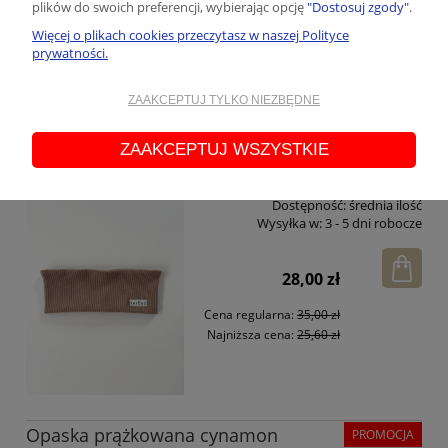
plików do swoich preferencji, wybierając opcję
"Dostosuj zgody"
.
46,75 zł
Więcej o plikach cookies przeczytasz w naszej Polityce
Cena regularna:
55,00 zł
prywatności.
Najniższa cena:
55,00 zł
ZAAKCEPTUJ TYLKO NIEZBĘDNE
ZAAKCEPTUJ WSZYSTKIE
Opaska basic prążkowana cynamon
PROMOCJA
Dostępność:
średnia ilość
Wysyłka w:
3 - 5 dni robocze
28,00 zł
Cena regularna:
35,00 zł
Najniższa cena:
25,60 zł
Opaska prążkowana cynamon
PROMOCJA