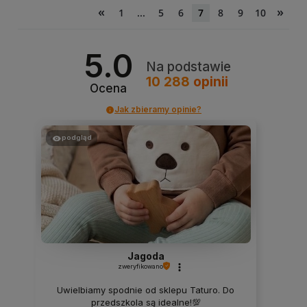
«
»
1
...
5
6
7
8
9
10
5.0
Na podstawie
10 288
opinii
Ocena
Jak zbieramy opinie?
podgląd
Jagoda
zweryfikowano
Uwielbiamy spodnie od sklepu Taturo. Do
przedszkola są idealne!💯