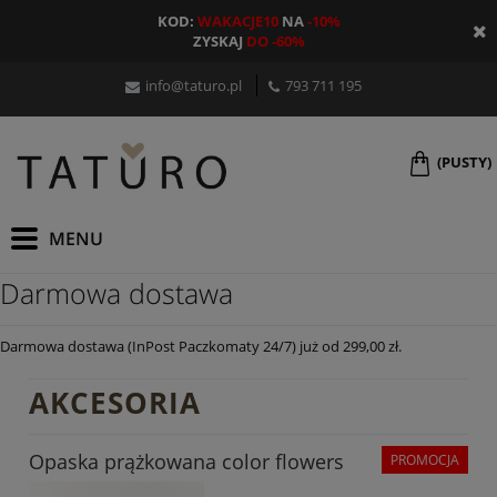
KOD:
WAKACJE10
NA
-10%
ZYSKAJ
DO -60%
info@taturo.pl
793 711 195
(PUSTY)
Darmowa dostawa
Darmowa dostawa (InPost Paczkomaty 24/7) już od 299,00 zł.
AKCESORIA
Opaska prążkowana color flowers
PROMOCJA